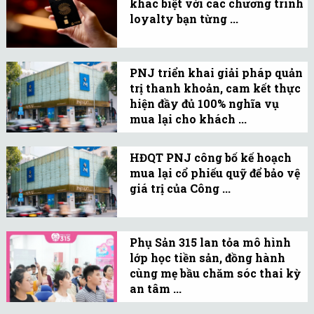
khác biệt với các chương trình
Quốc vào hoạt động, sau
loyalty bạn từng ...
khi được Cục Hàng không
Sun Signature là chương
Việt Nam cấp Giấy phép.
trình khách hàng thân
PNJ triển khai giải pháp quản
thiết của Sun Group, giúp
trị thanh khoản, cam kết thực
kết nối các đặc quyền hội
hiện đầy đủ 100% nghĩa vụ
viên với các giải pháp
mua lại cho khách ...
thanh toán, tài chính
Công ty cam kết sẽ minh
trên một nền tảng.
bạch thông tin về tiến độ
HĐQT PNJ công bố kế hoạch
mua lại cổ phiếu quỹ để bảo vệ
thanh toán và sẵn sàng
giá trị của Công ...
điều chỉnh lại chính sách
Việc mua lại cổ phiếu quỹ
ngay khi thị trường ổn
là một trong những giải
định.
Phụ Sản 315 lan tỏa mô hình
pháp mà Hội đồng Quản
lớp học tiền sản, đồng hành
trị xem xét triển khai
cùng mẹ bầu chăm sóc thai kỳ
trong bối cảnh hiện nay.
an tâm ...
Với thông điệp “Chuyên