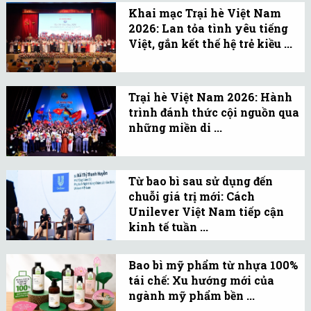
phí từ từ”.
Khai mạc Trại hè Việt Nam
Biên bản ghi nhớ hợp tác,
2026: Lan tỏa tình yêu tiếng
tăng cường phối hợp
Việt, gắn kết thế hệ trẻ kiều ...
công tác kiều dân giai
Hơn 100 bạn trẻ từ 32
đoạn 2026-2030.
quốc gia, vùng lãnh thổ
Trại hè Việt Nam 2026: Hành
tham gia Trại hè Việt
trình đánh thức cội nguồn qua
Nam 2026, bắt đầu hành
những miền di ...
trình kết nối di sản, bồi
Qua hành trình kết nối,
đắp tình yêu quê hương.
Trại hè Việt Nam 2026
Từ bao bì sau sử dụng đến
vun đắp tình yêu quê
chuỗi giá trị mới: Cách
hương, gìn giữ bản sắc và
Unilever Việt Nam tiếp cận
gắn kết thế hệ trẻ kiều
kinh tế tuần ...
bào với cội nguồn.
Đổi mới sáng tạo luôn
được xem là "linh hồn"
Bao bì mỹ phẩm từ nhựa 100%
tái chế: Xu hướng mới của
trong mọi quyết sách của
ngành mỹ phẩm bền ...
doanh nghiệp.