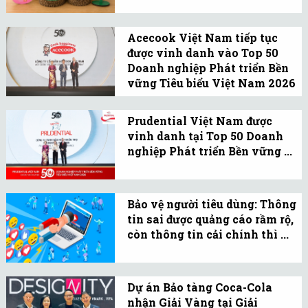
Phát triển bền vững
thành xu hướng của
Acecook Việt Nam tiếp tục
ngành mỹ phẩm khi các
được vinh danh vào Top 50
thương hiệu chú trọng
Doanh nghiệp Phát triển Bền
đổi mới bao bì nhằm giảm
vững Tiêu biểu Việt Nam 2026
phát thải, hạn chế sử
nhờ nỗ lực giảm thiểu rác ...
Song song với hoạt động
dụng nhựa nguyên sinh.
giảm chất thải trong sản
Prudential Việt Nam được
vinh danh tại Top 50 Doanh
xuất, Acecook Việt Nam
nghiệp Phát triển Bền vững ...
tiếp tục đẩy mạnh lộ
Prudential Việt Nam tiếp
trình xanh hóa bao bì.
tục khẳng định cam kết
Bảo vệ người tiêu dùng: Thông
phát triển bền vững
tin sai được quảng cáo rầm rộ,
thông qua những đóng
còn thông tin cải chính thì ...
góp thiết thực cho cộng
Chỉ trong thời gian ngắn,
đồng.
nhiều doanh nghiệp
Dự án Bảo tàng Coca-Cola
thuộc các lĩnh vực khác
nhận Giải Vàng tại Giải