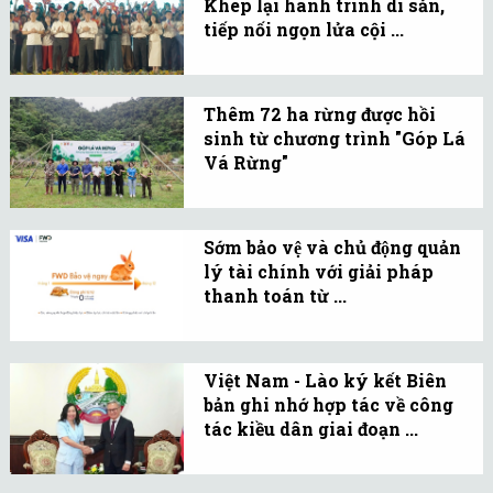
Khép lại hành trình di sản,
II/2026 với kết quả kinh
tiếp nối ngọn lửa cội ...
doanh tích cực.
Lễ bế mạc xúc động khép
lại hành trình xuyên Việt
Thêm 72 ha rừng được hồi
gần 1.500 km trong 14
sinh từ chương trình "Góp Lá
ngày của hơn 100 thanh
Vá Rừng"
niên, sinh viên người
Đây là năm thứ ba liên
Việt Nam ở nước ngoài.
tiếp Vietnam Airlines
Sớm bảo vệ và chủ động quản
đồng hành cùng chương
lý tài chính với giải pháp
trình, góp phần bảo tồn
thanh toán từ ...
đa dạng sinh học và thúc
Công ty TNHH Bảo hiểm
đẩy các hoạt động phát
Nhân thọ FWD Việt Nam
triển bền vững.
Việt Nam - Lào ký kết Biên
(FWD) triển khai giải
bản ghi nhớ hợp tác về công
pháp “trả góp phí bảo
tác kiều dân giai đoạn ...
hiểm” thông qua chương
Bộ Ngoại giao Việt Nam
trình “Bảo vệ ngay - đóng
và Bộ Ngoại giao Lào ký