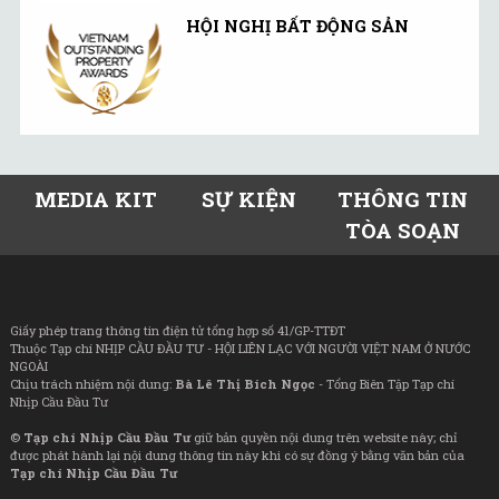
HỘI NGHỊ BẤT ĐỘNG SẢN
MEDIA KIT
SỰ KIỆN
THÔNG TIN
TÒA SOẠN
Giấy phép trang thông tin điện tử tổng hợp số 41/GP-TTĐT
Thuộc Tạp chí NHỊP CẦU ĐẦU TƯ - HỘI LIÊN LẠC VỚI NGƯỜI VIỆT NAM Ở NƯỚC
NGOÀI
Chịu trách nhiệm nội dung:
Bà Lê Thị Bích Ngọc
- Tổng Biên Tập Tạp chí
Nhịp Cầu Đầu Tư
©
Tạp chí Nhịp Cầu Đầu Tư
giữ bản quyền nội dung trên website này; chỉ
được phát hành lại nội dung thông tin này khi có sự đồng ý bằng văn bản của
Tạp chí Nhịp Cầu Đầu Tư