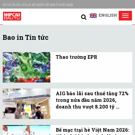
TẠP CHÍ CỦA HỘI LIÊN LẠC VỚI NGƯỜI VIỆT NAM Ở NƯỚC NGOÀI
ENGLISH
Tog
nav
Bao in Tin tức
Thao trường EPR
Mô hình tuần hoàn bao bì
đã trở thành bài kiểm tra
bắt buộc về năng lực sinh
tồn và phát triển bền
AIG báo lãi sau thuế tăng 72%
vững.
trong nửa đầu năm 2026,
doanh thu vượt 8.200 tỷ ...
Tập đoàn Nguyên liệu Á
Châu AIG công bố Báo cáo
Bế mạc trại hè Việt Nam 2026:
tài chính hợp nhất Quý