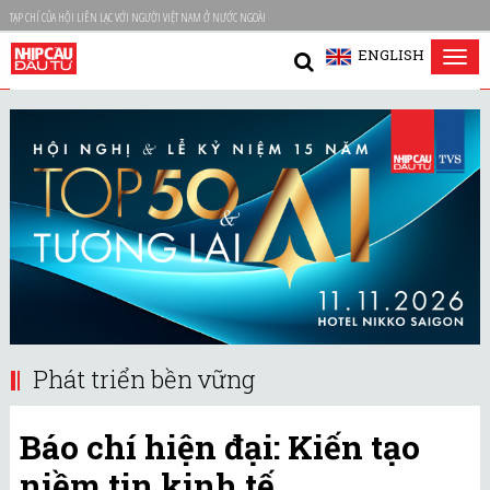
TẠP CHÍ CỦA HỘI LIÊN LẠC VỚI NGƯỜI VIỆT NAM Ở NƯỚC NGOÀI
ENGLISH
Tog
nav
Phát triển bền vững
Báo chí hiện đại: Kiến tạo
niềm tin kinh tế