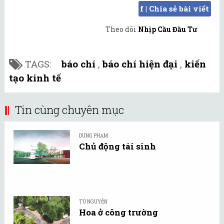
f | Chia sẻ bài viết
Theo dõi
Nhịp Cầu Đầu Tư
TAGS:
báo chí
,
báo chí hiện đại
,
kiến
tạo kinh tế
Tin cùng chuyên mục
DUNG PHẠM
Chủ động tái sinh
TÚ NGUYỄN
Hoa ở công trường