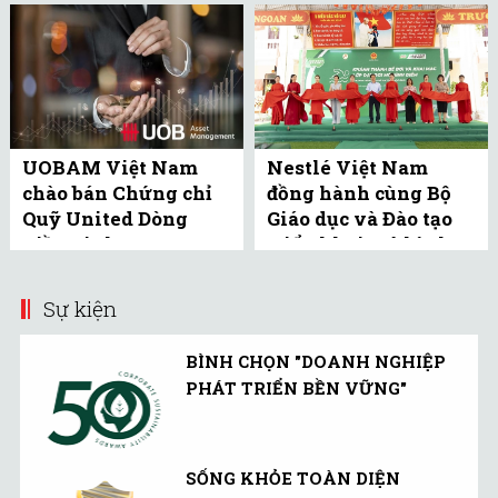
UOBAM Việt Nam
Nestlé Việt Nam
chào bán Chứng chỉ
đồng hành cùng Bộ
Quỹ United Dòng
Giáo dục và Đào tạo
Tiền Linh Hoạt
triển khai mô hình
(UMMF) ra công ...
bể bơi học đường tại
Bắc ...
Sự kiện
BÌNH CHỌN "DOANH NGHIỆP
PHÁT TRIỂN BỀN VỮNG"
SỐNG KHỎE TOÀN DIỆN