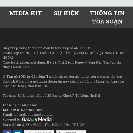
MEDIA KIT
SỰ KIỆN
THÔNG TIN
TÒA SOẠN
Giấy phép trang thông tin điện tử tổng hợp số 41/GP-TTĐT
Thuộc Tạp chí NHỊP CẦU ĐẦU TƯ - HỘI LIÊN LẠC VỚI NGƯỜI VIỆT NAM Ở NƯỚC
NGOÀI
Chịu trách nhiệm nội dung:
Bà Lê Thị Bích Ngọc
- Tổng Biên Tập Tạp chí
Nhịp Cầu Đầu Tư
©
Tạp chí Nhịp Cầu Đầu Tư
giữ bản quyền nội dung trên website này; chỉ
được phát hành lại nội dung thông tin này khi có sự đồng ý bằng văn bản của
Tạp chí Nhịp Cầu Đầu Tư
Tòa soạn: Số 2, ngách 11 ngõ 28 Dương Khuê, P. Từ Liêm, Hà Nội
Liên hệ quảng cáo:
Ms. Tình:
037 4868 488
Email: tinhvu@nhipcaudautu.vn
Powered by:
Địa chỉ: Lầu 3, 63A Võ Văn Tần, P. Xuân Hòa, TP. HCM