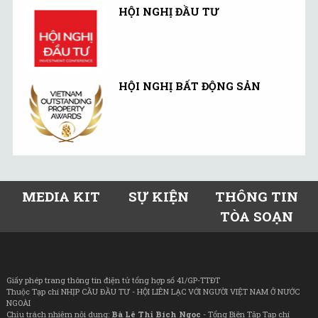
HỘI NGHỊ ĐẦU TƯ
HỘI NGHỊ BẤT ĐỘNG SẢN
MEDIA KIT
SỰ KIỆN
THÔNG TIN
TÒA SOẠN
Giấy phép trang thông tin điện tử tổng hợp số 41/GP-TTĐT
Thuộc Tạp chí NHỊP CẦU ĐẦU TƯ - HỘI LIÊN LẠC VỚI NGƯỜI VIỆT NAM Ở NƯỚC
NGOÀI
Chịu trách nhiệm nội dung:
Bà Lê Thị Bích Ngọc
- Tổng Biên Tập Tạp chí