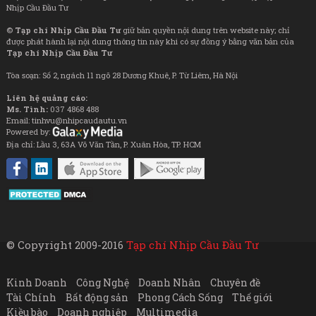
Nhịp Cầu Đầu Tư
©
Tạp chí Nhịp Cầu Đầu Tư
giữ bản quyền nội dung trên website này; chỉ
được phát hành lại nội dung thông tin này khi có sự đồng ý bằng văn bản của
Tạp chí Nhịp Cầu Đầu Tư
Tòa soạn: Số 2, ngách 11 ngõ 28 Dương Khuê, P. Từ Liêm, Hà Nội
Liên hệ quảng cáo:
Ms. Tình:
037 4868 488
Email: tinhvu@nhipcaudautu.vn
Powered by:
Địa chỉ: Lầu 3, 63A Võ Văn Tần, P. Xuân Hòa, TP. HCM
© Copyright 2009-2016
Tạp chí Nhịp Cầu Đầu Tư
Kinh Doanh
Công Nghệ
Doanh Nhân
Chuyên đề
Tài Chính
Bất động sản
Phong Cách Sống
Thế giới
Kiều bào
Doanh nghiệp
Multimedia