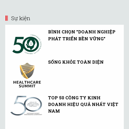
chọn "an toàn" cũng như
là ứng cử viên phù hợp
Sự kiện
nhất với ông Trump.
BÌNH CHỌN "DOANH NGHIỆP
PHÁT TRIỂN BỀN VỮNG"
SỐNG KHỎE TOÀN DIỆN
TOP 50 CÔNG TY KINH
DOANH HIỆU QUẢ NHẤT VIỆT
NAM