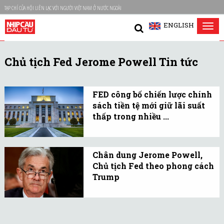
TẠP CHÍ CỦA HỘI LIÊN LẠC VỚI NGƯỜI VIỆT NAM Ở NƯỚC NGOÀI
ENGLISH
Tog
nav
Chủ tịch Fed Jerome Powell Tin tức
FED công bố chiến lược chính
sách tiền tệ mới giữ lãi suất
thấp trong nhiều ...
FED sẽ tập trung nhằm
đạt mục tiêu lạm phát
Chân dung Jerome Powell,
trung bình 2%, một chiến
Chủ tịch Fed theo phong cách
lược chính sách mới có
Trump
thể giữ lãi suất ở mức
Một viên chức của Nhà
gần 0% trong nhiều năm.
Trắng đã mô tả ông
Powell như một sự lựa