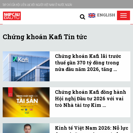
TẠP CHÍ CỦA HỘI LIÊN LẠC VỚI NGƯỜI VIỆT NAM Ở NƯỚC NGOÀI
ENGLISH
Tog
nav
Chứng khoán Kafi Tin tức
Chứng khoán Kafi lãi trước
thuế gần 370 tỷ đồng trong
nửa đầu năm 2026, tăng ...
Theo số liệu kết quả kinh
doanh 6 tháng đầu năm
Chứng khoán Kafi đồng hành
2026, Kafi ghi nhận
Hội nghị Đầu tư 2026 với vai
doanh thu hoạt động
trò Nhà tài trợ Kim ...
tăng 104% so với cùng kỳ.
Chứng khoán Kafi tham
gia Hội nghị Đầu tư 2026:
Kinh tế Việt Nam 2026: Nỗ lực
“Dòng chảy mới của Tài