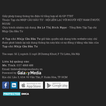
Giấy phép trang thông tin điện tử tổng hợp số 41/GP-TTĐT
Thuộc Tạp chí NHỊP CẦU ĐẦU TƯ - HỘI LIÊN LẠC VỚI NGƯỜI VIỆT NAM Ở NƯỚC
NGOÀI
Chịu trách nhiệm nội dung:
Bà Lê Thị Bích Ngọc
- Tổng Biên Tập Tạp chí
Nhịp Cầu Đầu Tư
©
Tạp chí Nhịp Cầu Đầu Tư
giữ bản quyền nội dung trên website này; chỉ
được phát hành lại nội dung thông tin này khi có sự đồng ý bằng văn bản của
Tạp chí Nhịp Cầu Đầu Tư
Tòa soạn: Số 2, ngách 11 ngõ 28 Dương Khuê, P. Từ Liêm, Hà Nội
Liên hệ quảng cáo:
Ms. Tình:
037 4868 488
Email: tinhvu@nhipcaudautu.vn
Powered by:
Địa chỉ: Lầu 3, 63A Võ Văn Tần, P. Xuân Hòa, TP. HCM