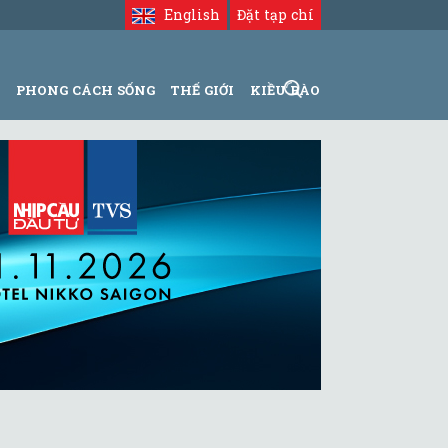
English
Đặt tạp chí
N
PHONG CÁCH SỐNG
THẾ GIỚI
KIỀU BÀO