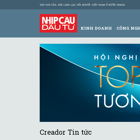
TẠP CHÍ CỦA HỘI LIÊN LẠC VỚI NGƯỜI VIỆT NAM Ở NƯỚC NGOÀI
KINH DOANH
CÔNG NG
Creador Tin tức