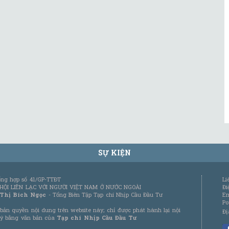
SỰ KIỆN
tổng hợp số 41/GP-TTĐT
Li
 HỘI LIÊN LẠC VỚI NGƯỜI VIỆT NAM Ở NƯỚC NGOÀI
Đi
 Thị Bích Ngọc
- Tổng Biên Tập Tạp chí Nhịp Cầu Đầu Tư
Em
Po
bản quyền nội dung trên website này; chỉ được phát hành lại nội
Đị
 ý bằng văn bản của
Tạp chí Nhịp Cầu Đầu Tư