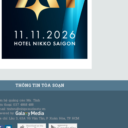
THÔNG TIN TÒA SOẠN
ên hệ quảng cáo: Ms. Tình
ện thoại: 037 4868 488
ail: tinhvu@nhipcaudautu.vn
wered by:
a chỉ: Lầu 3, 63A Võ Văn Tần, P. Xuân Hòa, TP. HCM