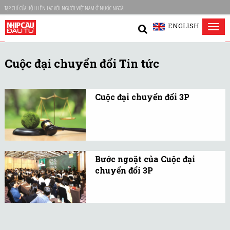
TẠP CHÍ CỦA HỘI LIÊN LẠC VỚI NGƯỜI VIỆT NAM Ở NƯỚC NGOÀI
ENGLISH
Tog
nav
Cuộc đại chuyển đổi Tin tức
Cuộc đại chuyển đổi 3P
Phát triển bền vững từ
mơ hồ trong nhận thức
đến bắt buộc phải cam
kết và bây giờ là giai
Bước ngoặt của Cuộc đại
đoạn kỷ luật trong hành
chuyển đổi 3P
động.
Phát triển bền vững hiện
nay không chỉ dừng lại ở
các cam kết mà ngày
càng trở thành một yêu