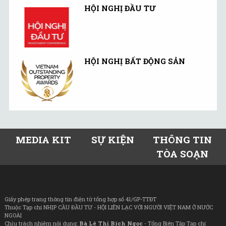
HỘI NGHỊ ĐẦU TƯ
HỘI NGHỊ BẤT ĐỘNG SẢN
MEDIA KIT
SỰ KIỆN
THÔNG TIN
TÒA SOẠN
Giấy phép trang thông tin điện tử tổng hợp số 41/GP-TTĐT
Thuộc Tạp chí NHỊP CẦU ĐẦU TƯ - HỘI LIÊN LẠC VỚI NGƯỜI VIỆT NAM Ở NƯỚC
NGOÀI
Chịu trách nhiệm nội dung:
Bà Lê Thị Bích Ngọc
- Tổng Biên Tập Tạp chí