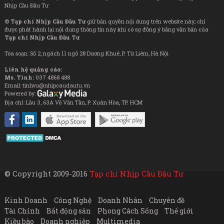
Nhịp Cầu Đầu Tư
©
Tạp chí Nhịp Cầu Đầu Tư
giữ bản quyền nội dung trên website này; chỉ
được phát hành lại nội dung thông tin này khi có sự đồng ý bằng văn bản của
Tạp chí Nhịp Cầu Đầu Tư
Tòa soạn: Số 2, ngách 11 ngõ 28 Dương Khuê, P. Từ Liêm, Hà Nội
Liên hệ quảng cáo:
Ms. Tình:
037 4868 488
Email: tinhvu@nhipcaudautu.vn
Powered by:
Địa chỉ: Lầu 3, 63A Võ Văn Tần, P. Xuân Hòa, TP. HCM
© Copyright 2009-2016
Tạp chí Nhịp Cầu Đầu Tư
Kinh Doanh
Công Nghệ
Doanh Nhân
Chuyên đề
Tài Chính
Bất động sản
Phong Cách Sống
Thế giới
Kiều bào
Doanh nghiệp
Multimedia