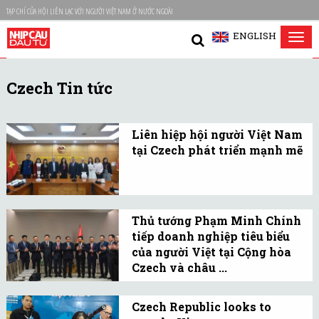
TẠP CHÍ CỦA HỘI LIÊN LẠC VỚI NGƯỜI VIỆT NAM Ở NƯỚC NGOÀI
ENGLISH
Tog
nav
Czech Tin tức
Liên hiệp hội người Việt Nam
tại Czech phát triển mạnh mẽ
Thứ trưởng Lê Thị Thu
Hằng đánh giá Liên hiệp
hội người Việt Nam tại
Thủ tướng Phạm Minh Chính
Czech là hình mẫu cho
tiếp doanh nghiệp tiêu biểu
các hội đoàn người Việt
của người Việt tại Cộng hòa
trên thế giới.
Czech và châu ...
Tại Thủ đô Praha, Thủ
tướng Phạm Minh Chính
Czech Republic looks to