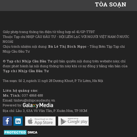
TÒA SOẠN
Giấy phép trang thông tin điện tử tổng hợp số 41/GP-TTĐT
Thuộc Tạp chí NHỊP CẦU ĐẦU TƯ - HỘI LIÊN LẠC VỚI NGƯỜI VIỆT NAM Ở NƯỚC
NGOÀI
Chịu trách nhiệm nội dung:
Bà Lê Thị Bích Ngọc
- Tổng Biên Tập Tạp chí
Nhịp Cầu Đầu Tư
©
Tạp chí Nhịp Cầu Đầu Tư
giữ bản quyền nội dung trên website này; chỉ
được phát hành lại nội dung thông tin này khi có sự đồng ý bằng văn bản của
Tạp chí Nhịp Cầu Đầu Tư
Tòa soạn: Số 2, ngách 11 ngõ 28 Dương Khuê, P. Từ Liêm, Hà Nội
Liên hệ quảng cáo:
Ms. Tình:
037 4868 488
Email: tinhvu@nhipcaudautu.vn
Powered by:
Địa chỉ: Lầu 3, 63A Võ Văn Tần, P. Xuân Hòa, TP. HCM