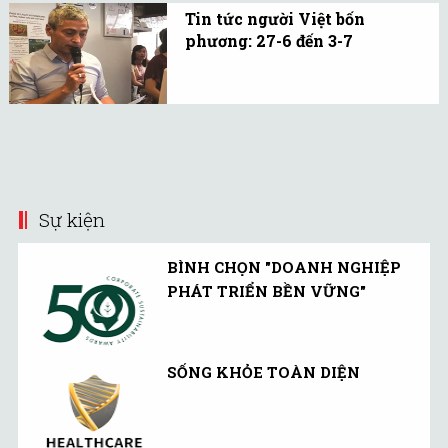
hòa với hàng tiêu dùng
Tin tức người Việt bốn
người Việt nhập về, ông
phương: 27-6 đến 3-7
Đỗ Thuyên nhận thấy
Tổng hợp những sự kiện
cần tìm kiếm một con
đáng chú ý của cộng đồng
đường mới.
người Việt Nam ở nước
ngoài trong tuần qua.
Sự kiện
BÌNH CHỌN "DOANH NGHIỆP
PHÁT TRIỂN BỀN VỮNG"
SỐNG KHỎE TOÀN DIỆN