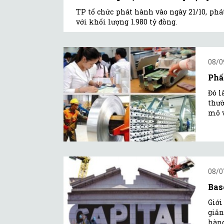
TP tổ chức phát hành vào ngày 21/10, phá
với khối lượng 1.980 tỷ đồng.
08/0
Phấ
Đó l
thườ
mô v
08/0
Bas
Giới
giản
hàng