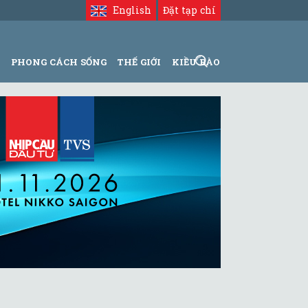
English
Đặt tạp chí
N
PHONG CÁCH SỐNG
THẾ GIỚI
KIỀU BÀO