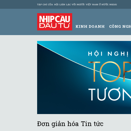
TẠP CHÍ CỦA HỘI LIÊN LẠC VỚI NGƯỜI VIỆT NAM Ở NƯỚC NGOÀI
KINH DOANH
CÔNG NG
Đơn giản hóa Tin tức