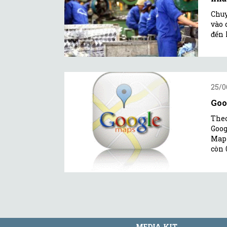
Chuy
vào 
đến 
25/0
Goo
Theo
Goog
Map 
còn 
MEDIA KIT