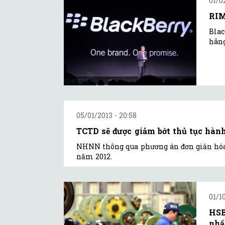
01/0
RIM
Blac
hãng
05/01/2013 - 20:58
TCTD sẽ được giảm bớt thủ tục hàn
NHNN thông qua phương án đơn giản hóa 
năm 2012.
01/10
HSB
nhấ