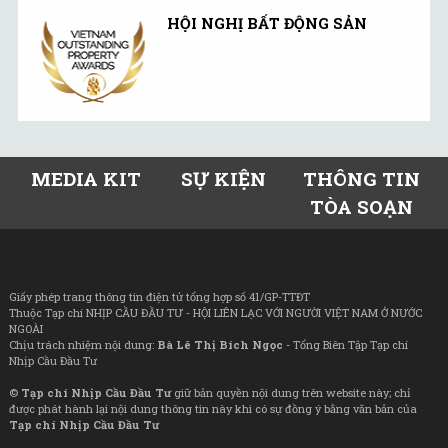
HỘI NGHỊ BẤT ĐỘNG SẢN
MEDIA KIT
SỰ KIỆN
THÔNG TIN
TÒA SOẠN
Giấy phép trang thông tin điện tử tổng hợp số 41/GP-TTĐT
Thuộc Tạp chí NHỊP CẦU ĐẦU TƯ - HỘI LIÊN LẠC VỚI NGƯỜI VIỆT NAM Ở NƯỚC
NGOÀI
Chịu trách nhiệm nội dung:
Bà Lê Thị Bích Ngọc
- Tổng Biên Tập Tạp chí
Nhịp Cầu Đầu Tư
©
Tạp chí Nhịp Cầu Đầu Tư
giữ bản quyền nội dung trên website này; chỉ
được phát hành lại nội dung thông tin này khi có sự đồng ý bằng văn bản của
Tạp chí Nhịp Cầu Đầu Tư