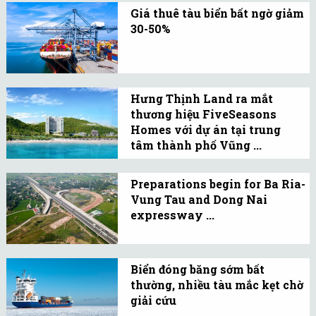
phòng, nghỉ dưỡng, cách
Giá thuê tàu biển bất ngờ giảm
TP.HCM trên dưới 2 giờ
30-50%
chạy ô tô đang lên ngôi.
Thị trường vận tải biển
đang có nhiều thay đổi
lớn khi thị trường xấu đi
Hưng Thịnh Land ra mắt
nhanh chóng theo xu
thương hiệu FiveSeasons
hướng kinh tế toàn cầu.
Homes với dự án tại trung
tâm thành phố Vũng ...
FiveSeasons Homes -
Vung Tau Central Beach
Preparations begin for Ba Ria-
Vung Tau and Dong Nai
là dự án khởi đầu cho
expressway ...
dòng sản phẩm bất động
Local authorities in Ba
sản nghỉ dưỡng mang
Ria-Vung Tau and Dong
thương hiệu FiveSeasons
Biển đóng băng sớm bất
Nai provinces are
Homes do Hưng Thịnh
thường, nhiều tàu mắc kẹt chờ
preparing to carry out an
giải cứu
Land phát triển.
expressway route