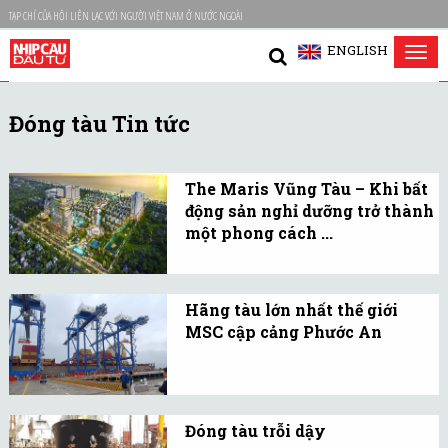
TẠP CHÍ CỦA HỘI LIÊN LẠC VỚI NGƯỜI VIỆT NAM Ở NƯỚC NGOÀI
ENGLISH
Tog
nav
Đóng tàu Tin tức
The Maris Vũng Tàu – Khi bất
động sản nghỉ dưỡng trở thành
một phong cách ...
Dự án phát triển đồng
thời nhiều loại hình sản
Hãng tàu lớn nhất thế giới
phẩm gồm căn hộ, biệt
MSC cập cảng Phước An
thự nghỉ dưỡng và hệ
Sự kiện đánh dấu bước
thống tiện ích phục vụ
tiến quan trọng của cảng
lưu trú, vui chơi, ẩm
Cảng Phước An (Nhơn
thực...
Đóng tàu trỗi dậy
Trạch, Đồng Nai) trên