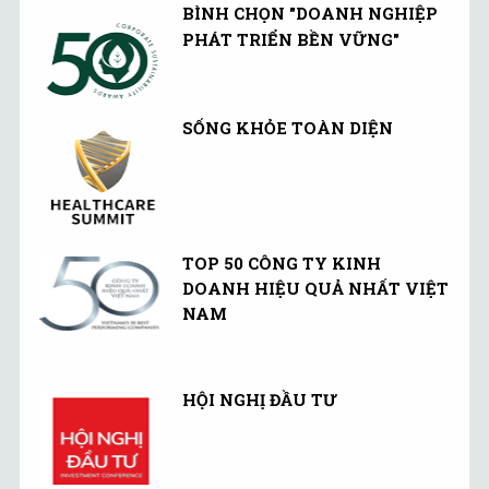
BÌNH CHỌN "DOANH NGHIỆP
region by 2035, ten years
PHÁT TRIỂN BỀN VỮNG"
ahead of the deadline.
SỐNG KHỎE TOÀN DIỆN
TOP 50 CÔNG TY KINH
DOANH HIỆU QUẢ NHẤT VIỆT
NAM
HỘI NGHỊ ĐẦU TƯ