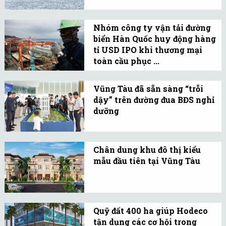
Nga điều tàu hạt nhân
linking Bien Hoa and
giải cứu 18 tàu hàng mắc
Vung Tau cities.
Nhóm công ty vận tải đường
kẹt trong tuyết ở Bắc Cực.
biển Hàn Quốc huy động hàng
tỉ USD IPO khi thương mại
toàn cầu phục ...
Các công ty đóng tàu và
các nhóm vận tải đường
Vũng Tàu đã sẵn sàng “trỗi
dậy” trên đường đua BĐS nghỉ
biển chuẩn bị niêm yết cổ
dưỡng
phiếu khi nhu cầu tăng
Giới chuyên môn nhận
vọt sau COVID-19.
định, với “cú huých” từ hạ
Chân dung khu đô thị kiểu
tầng phát triển vượt bậc,
mẫu đầu tiên tại Vũng Tàu
Vũng Tàu sẽ tiếp tục “trỗi
Những ngày qua, hàng
dậy” trên đường đua BĐS
ngàn người đổ về phường
nghỉ dưỡng.
12, thành phố Vũng Tàu
Quỹ đất 400 ha giúp Hodeco
để tìm hiểu dự án La Vida
tận dụng các cơ hội trong