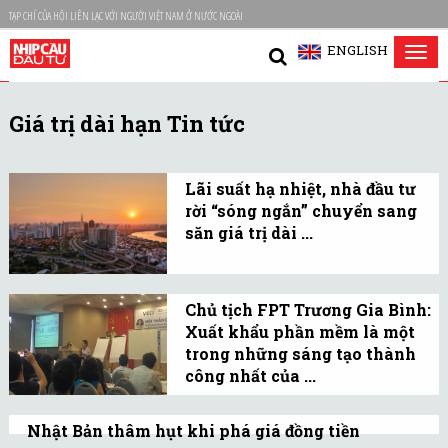
TẠP CHÍ CỦA HỘI LIÊN LẠC VỚI NGƯỜI VIỆT NAM Ở NƯỚC NGOÀI
ENGLISH
Tog
nav
Giá trị dài hạn Tin tức
Lãi suất hạ nhiệt, nhà đầu tư
rời “sóng ngắn” chuyển sang
săn giá trị dài ...
Làn sóng giảm lãi suất
huy động đang lan rộng
Chủ tịch FPT Trương Gia Bình:
tạo ra bước ngoặt đáng
Xuất khẩu phần mềm là một
chú ý trong hành vi đầu
trong những sáng tạo thành
tư, đặc biệt ở thị trường
công nhất của ...
bất động sản.
Các sản phẩm sáng tạo
khác được Chủ tịch FPT
Nhật Bản thâm hụt khi phá giá đồng tiền