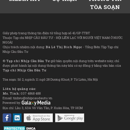
TÒA SOẠN
Giấy phép trang thông tin điện tử tổng hợp số 41/GP-TTĐT
Thuộc Tạp chí NHỊP CẦU ĐẦU TƯ - HỘI LIÊN LẠC VỚI NGƯỜI VIỆT NAM Ở NƯỚC
NGOÀI
Chịu trách nhiệm nội dung:
Bà Lê Thị Bích Ngọc
- Tổng Biên Tập Tạp chí
Nhịp Cầu Đầu Tư
©
Tạp chí Nhịp Cầu Đầu Tư
giữ bản quyền nội dung trên website này; chỉ
được phát hành lại nội dung thông tin này khi có sự đồng ý bằng văn bản của
Tạp chí Nhịp Cầu Đầu Tư
Tòa soạn: Số 2, ngách 11 ngõ 28 Dương Khuê, P. Từ Liêm, Hà Nội
Liên hệ quảng cáo:
Ms. Tình:
037 4868 488
Email: tinhvu@nhipcaudautu.vn
Powered by:
Địa chỉ: Lầu 3, 63A Võ Văn Tần, P. Xuân Hòa, TP. HCM