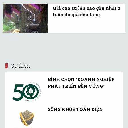
thanh lý tài sản do ông
10/2012.
Giá cao su lên cao gần nhất 2
Đỗ Văn Trắc làm trưởng
tuần do giá dầu tăng
ban, ban này có toàn
Giá cao su sàn Tocom
quyền định giá tài sản
hôm nay tăng 2,8%, tăng
còn lại.
phiên thứ 2 liên tiếp lên
mức cao gần nhất 2 tuần.
Sự kiện
BÌNH CHỌN "DOANH NGHIỆP
PHÁT TRIỂN BỀN VỮNG"
SỐNG KHỎE TOÀN DIỆN