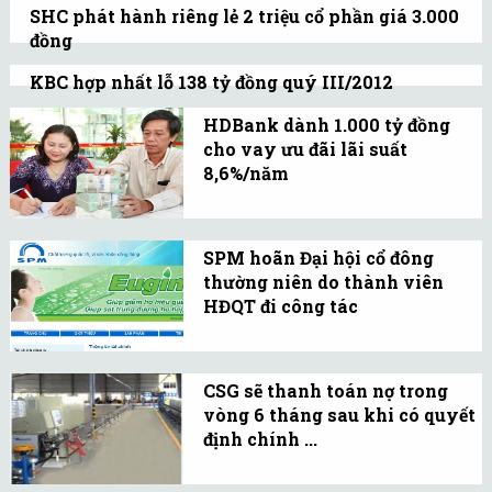
SHC phát hành riêng lẻ 2 triệu cổ phần giá 3.000
nhằm chấm dứt tình
đồng
trạng sa thải hàng loạt
Trong đó, SHC dự kiến phát hành 1,6 triệu
và thất nghiệp kéo dài
KBC hợp nhất lỗ 138 tỷ đồng quý III/2012
cổ phần cho Chủ tịch Hội đồng quản trị,
KBC đã thoái toàn bộ 26,5 triệu cổ phiếu tại
của giới trẻ Tây Ban Nha.
HDBank dành 1.000 tỷ đồng
ông Nguyễn Xuân Phú.
Westernbank. Hàng tồn kho chiếm 70%
cho vay ưu đãi lãi suất
tổng giá trị tài sản của KBC.
8,6%/năm
Gói tín dụng dành cho
khách hàng mua nhà để
SPM hoãn Đại hội cổ đông
ở, sửa chữa nhà, vay bổ
thường niên do thành viên
sung vốn kinh doanh
HĐQT đi công tác
hoặc phục vụ nâng cao
Một số thành viên thuộc
đời sống.
Hội đồng quản trị của
CSG sẽ thanh toán nợ trong
SPM đang đi công tác
vòng 6 tháng sau khi có quyết
nước ngoài, nên công ty
định chính ...
xin chuyển thời gian tổ
HĐQT CSG thành lập Ban
chức Đại hội sang tháng