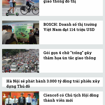
giao thông đô thị
(TP.Thủ Đức) với 3 ga
Mọi người chuyển sang
ngầm và 11 ga trên cao.
đi xe đạp và xe tay ga
điện.
BOSCH: Doanh số thị trường
Việt Nam đạt 114 triệu USD
BOSCH sẽ tham gia nhiều
hơn vào lĩnh vực internet
vạn vật ở Việt Nam qua 4
Gói gọn 4 chữ "trống" gây
lĩnh vực chủ đạo là nông
thảm họa ùn tắc giao thông
nghiệp, qtòa nhà, nhà
Càng gần Tết Nguyên
máy và giao thông
đán, tình trạng ùn tắc
giao thông tại Hà Nội và
Hà Nội sẽ phát hành 3.000 tỷ đồng trái phiếu xây
TPHCM càng trở nên
dựng Thủ đô
nghiêm trọng, phát sinh
Thời gian phát hành trước ngày 15-8-2014.
Cienco5 có Chủ tịch Hội đồng
ngày càng nhiều vấn đề.
Lãi suất trái phiếu được cố định trong suốt
thành viên mới