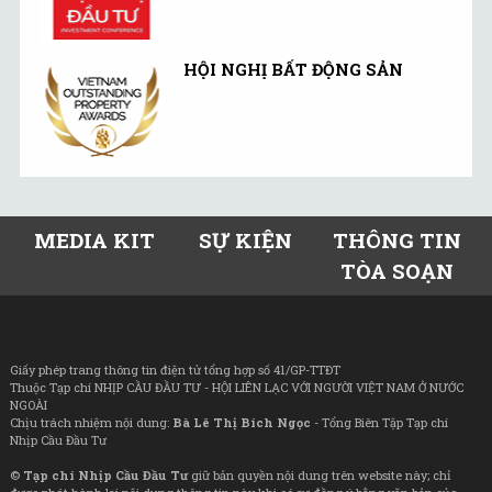
HỘI NGHỊ BẤT ĐỘNG SẢN
MEDIA KIT
SỰ KIỆN
THÔNG TIN
TÒA SOẠN
Giấy phép trang thông tin điện tử tổng hợp số 41/GP-TTĐT
Thuộc Tạp chí NHỊP CẦU ĐẦU TƯ - HỘI LIÊN LẠC VỚI NGƯỜI VIỆT NAM Ở NƯỚC
NGOÀI
Chịu trách nhiệm nội dung:
Bà Lê Thị Bích Ngọc
- Tổng Biên Tập Tạp chí
Nhịp Cầu Đầu Tư
©
Tạp chí Nhịp Cầu Đầu Tư
giữ bản quyền nội dung trên website này; chỉ