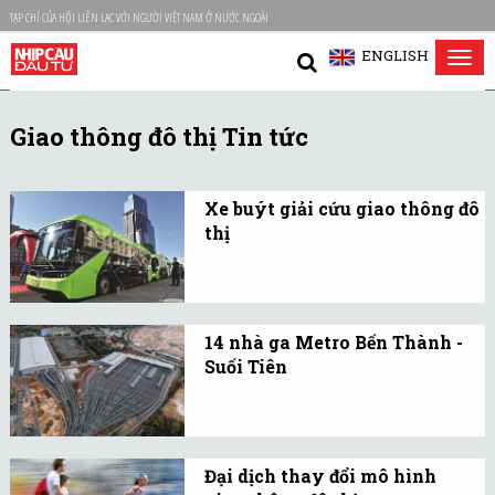
TẠP CHÍ CỦA HỘI LIÊN LẠC VỚI NGƯỜI VIỆT NAM Ở NƯỚC NGOÀI
ENGLISH
Tog
nav
Giao thông đô thị Tin tức
Xe buýt giải cứu giao thông đô
thị
Miễn phí không phải là
chìa khóa vạn năng
nhưng là chất xúc tác
14 nhà ga Metro Bến Thành -
cần thiết để khởi động
Suối Tiên
một cỗ máy giao thông trì
Tuyến Metro Bến Thành -
trệ vì quá tải.
Suối Tiên dài gần 20km,
từ ga Bến Thành (quận 1)
Đại dịch thay đổi mô hình
đến depot Long Bình