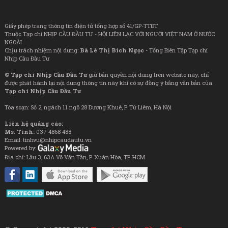
Giấy phép trang thông tin điện tử tổng hợp số 41/GP-TTĐT
Thuộc Tạp chí NHỊP CẦU ĐẦU TƯ - HỘI LIÊN LẠC VỚI NGƯỜI VIỆT NAM Ở NƯỚC
NGOÀI
Chịu trách nhiệm nội dung:
Bà Lê Thị Bích Ngọc
- Tổng Biên Tập Tạp chí
Nhịp Cầu Đầu Tư
©
Tạp chí Nhịp Cầu Đầu Tư
giữ bản quyền nội dung trên website này; chỉ
được phát hành lại nội dung thông tin này khi có sự đồng ý bằng văn bản của
Tạp chí Nhịp Cầu Đầu Tư
Tòa soạn: Số 2, ngách 11 ngõ 28 Dương Khuê, P. Từ Liêm, Hà Nội
Liên hệ quảng cáo:
Ms. Tình:
037 4868 488
Email: tinhvu@nhipcaudautu.vn
Powered by:
Địa chỉ: Lầu 3, 63A Võ Văn Tần, P. Xuân Hòa, TP. HCM