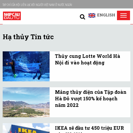
TẠP CHÍ CỦA HỘI LIÊN LẠC VỚI NGƯỜI VIỆT NAM Ở NƯỚC NGOÀI
ENGLISH
Tog
nav
Hạ thủy Tin tức
Thủy cung Lotte World Hà
Nội đi vào hoạt động
Ngay sau nghi thức cắt
băng khánh thành, Thủy
cung Lotte World Hà Nội
Mảng thủy điện của Tập đoàn
đã mở cửa đón những vị
Hà Đô vượt 150% kế hoạch
khách đầu tiên tới tham
năm 2022
quan và trải nghiệm.
Lũy kế đến tháng 10/2022
đạt tổng sản lượng điện
IKEA sẽ đầu tư 450 triệu EUR
đạt 216 triệu kWh điện