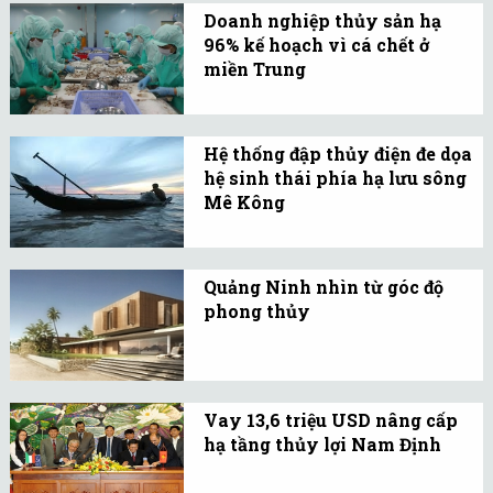
nào khi chọn mua các
Doanh nghiệp thủy sản hạ
căn hộ chung cư đang trở
96% kế hoạch vì cá chết ở
thành một xu hướng phát
miền Trung
triển của thời đại.
Doanh nghiệp giảm mục
tiêu lợi nhuận năm 2016
Hệ thống đập thủy điện đe dọa
từ 41 tỷ xuống 1,5 tỷ đồng,
hệ sinh thái phía hạ lưu sông
lý do chính là ảnh hưởng
Mê Kông
từ việc cá chết hồi giữa
Nhiều chuyên gia cảnh
năm tại miền Trung.
báo Việt Nam trong thời
Quảng Ninh nhìn từ góc độ
gian tới sẽ phải đối mặt
phong thủy
với tình trạng xói lở bờ
Vùng Hạ Long được thiên
biển, nhiễm mặn...do các
nhiên ban tặng thế “tọa
đập thủy điện phía
sơn, hướng hải”, một thế
thượng nguồn.
Vay 13,6 triệu USD nâng cấp
đất tốt theo phong thủy.
hạ tầng thủy lợi Nam Định
Việt Nam vừa ký hiệp