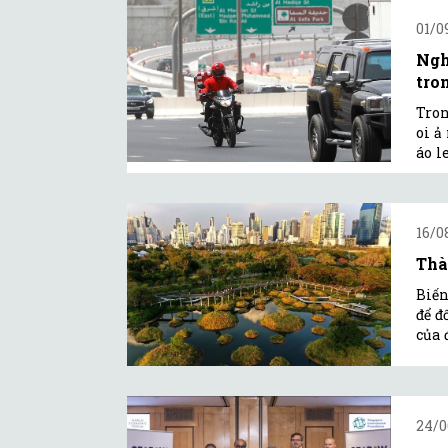
01/0
Ngh
tron
Tron
oi ả
áo l
16/0
Thà
Biến
để đ
của 
24/0