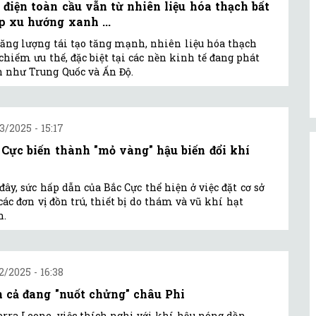
 điện toàn cầu vẫn từ nhiên liệu hóa thạch bất
p xu hướng xanh ...
ăng lượng tái tạo tăng mạnh, nhiên liệu hóa thạch
chiếm ưu thế, đặc biệt tại các nền kinh tế đang phát
n như Trung Quốc và Ấn Độ.
3/2025 - 15:17
 Cực biến thành "mỏ vàng" hậu biến đổi khí
đây, sức hấp dẫn của Bắc Cực thể hiện ở việc đặt cơ sở
các đơn vị đồn trú, thiết bị do thám và vũ khí hạt
n.
2/2025 - 16:38
n cả đang "nuốt chửng" châu Phi
erra Leone, việc thích nghi với khí hậu nóng dần