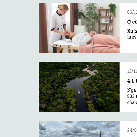
06/1
Ở c
Xu h
làm 
13/1
4,1
Nga 
833 
của 
24/0