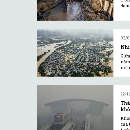
đang
03/0
Nhì
Giữa
năm 
niềm
12/1
Thà
khô
Khói
của 
tình