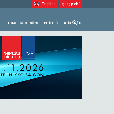
English
Đặt tạp chí
N
PHONG CÁCH SỐNG
THẾ GIỚI
KIỀU BÀO