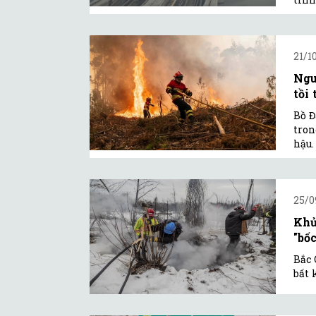
21/1
Ngu
tồi 
Bồ Đ
tron
hậu.
25/0
Khủ
"bố
Bắc 
bất 