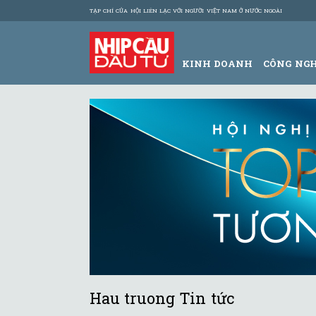
TẠP CHÍ CỦA HỘI LIÊN LẠC VỚI NGƯỜI VIỆT NAM Ở NƯỚC NGOÀI
KINH DOANH
CÔNG NG
Hau truong Tin tức