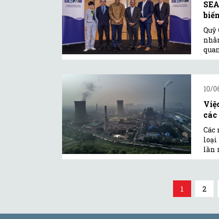
SEA
biế
Quỹ 
nhằm
quan
10/0
Việ
các 
Các 
loại
lần 
1
2