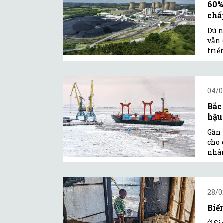
60%
chấ
Dù n
vẫn 
triể
04/0
Bắc
hậu
Gần 
cho 
nhâ
28/0
Biể
Ở Si