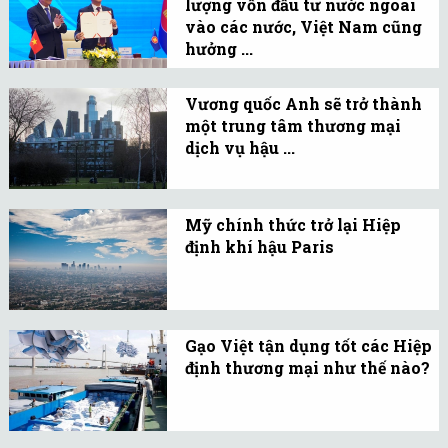
lượng vốn đầu tư nước ngoài
Paris.
vào các nước, Việt Nam cũng
hưởng ...
Từ nay đến 2025, RCEP sẽ
thúc đẩy kinh tế Việt
Vương quốc Anh sẽ trở thành
một trung tâm thương mại
Nam phát triển trong
dịch vụ hậu ...
thời gian tới.
Nước Anh có thể phát
triển mạnh mẽ như một
Mỹ chính thức trở lại Hiệp
cầu nối giữa các quốc gia
định khí hậu Paris
thiếu các hiệp định
Các nhà lãnh đạo thế giới
thương mại tự do.
mong đợi Washington sẽ
chứng minh cam kết về
Gạo Việt tận dụng tốt các Hiệp
hành động khí hậu.
định thương mại như thế nào?
Gạo thơm nhập khẩu từ
Việt Nam theo Hiệp định