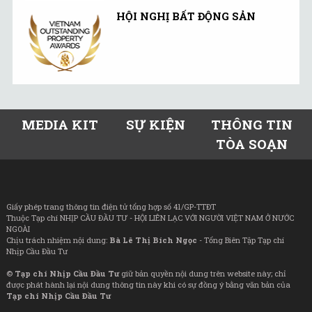
HỘI NGHỊ BẤT ĐỘNG SẢN
MEDIA KIT
SỰ KIỆN
THÔNG TIN
TÒA SOẠN
Giấy phép trang thông tin điện tử tổng hợp số 41/GP-TTĐT
Thuộc Tạp chí NHỊP CẦU ĐẦU TƯ - HỘI LIÊN LẠC VỚI NGƯỜI VIỆT NAM Ở NƯỚC
NGOÀI
Chịu trách nhiệm nội dung:
Bà Lê Thị Bích Ngọc
- Tổng Biên Tập Tạp chí
Nhịp Cầu Đầu Tư
©
Tạp chí Nhịp Cầu Đầu Tư
giữ bản quyền nội dung trên website này; chỉ
được phát hành lại nội dung thông tin này khi có sự đồng ý bằng văn bản của
Tạp chí Nhịp Cầu Đầu Tư