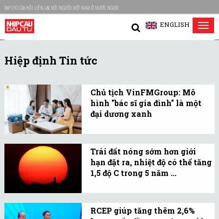
TẠP CHÍ CỦA HỘI LIÊN LẠC VỚI NGƯỜI VIỆT NAM Ở NƯỚC NGOÀI
ENGLISH
Tog
nav
Hiệp định Tin tức
Chủ tịch VinFMGroup: Mô
hình "bác sĩ gia đình" là một
đại dương xanh
Ngành y học trường thọ
gắn với mô hình bác sĩ
Trái đất nóng sớm hơn giới
gia đình được xem là một
hạn đặt ra, nhiệt độ có thể tăng
hướng đi tích cực trong
1,5 độ C trong 5 năm ...
bối cảnh già hóa dân số.
Hơn 40% khả năng trái
đất sẽ sớm nóng hơn Mục
RCEP giúp tăng thêm 2,6%
tiêu trong Hiệp định