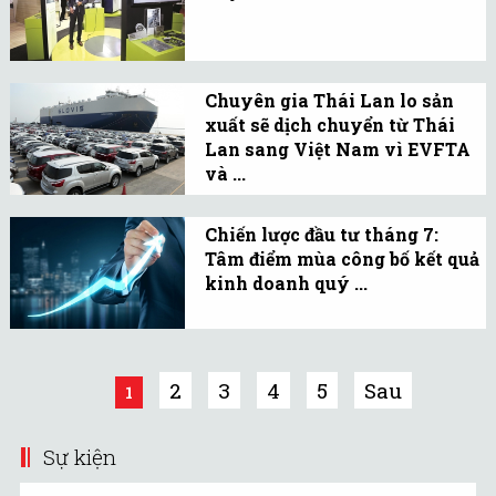
định Thương mại tự do
Hiệp định EVFTA được ví
giữa Việt Nam và Liên
như đường cao tốc hướng
minh châu Âu (EVFTA).
Tây để nâng cao trình độ
Chuyên gia Thái Lan lo sản
kinh tế của Việt Nam.
xuất sẽ dịch chuyển từ Thái
Lan sang Việt Nam vì EVFTA
và ...
Bangkok Post dẫn lời một
chuyên gia Thái Lan cho
Chiến lược đầu tư tháng 7:
Tâm điểm mùa công bố kết quả
biết xuất khẩu ô tô, máy
kinh doanh quý ...
tính và mạch điện của
CTCP Chứng khoán Rồng
nước này có thể gặp rủi
Việt (VDSC; HoSE: VDS)
ro vì EVFTA và EVIPA.
vừa đưa ra báo cáo chiến
2
3
4
5
Sau
1
lược đầu tư chứng khoán
cho tháng 7/2019.
Sự kiện