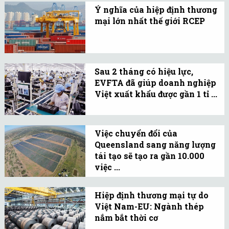
UKVFTA đã bắt đầu xuất
Ý nghĩa của hiệp định thương
hiện và bán tại các siêu
mại lớn nhất thế giới RCEP
thị ở Anh.
15 quốc gia châu Á đã ký
Hiệp định Đối tác Kinh tế
Toàn diện Khu vực
Sau 2 tháng có hiệu lực,
(RCEP) trực tuyến vào
EVFTA đã giúp doanh nghiệp
ngày 15.11 tại Hà Nội.
Việt xuất khẩu được gần 1 tỉ ...
24.000 bộ chứng nhận
xuất xứ hàng hoá (C/O) từ
Việc chuyển đổi của
Việt Nam đã được cơ quan
Queensland sang năng lượng
chức năng cấp cho các
tái tạo sẽ tạo ra gần 10.000
doanh nghiệp xuất khẩu
việc ...
hàng hoá đi 28 nước châu
Queensland là bang dễ bị
Âu.
tổn thương nhất ở Úc
Hiệp định thương mại tự do
Việt Nam-EU: Ngành thép
trước biến đổi khí hậu.
nắm bắt thời cơ