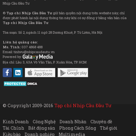
Nhịp Cầu Đầu Tư
©
Tạp chí Nhịp Cầu Đầu Tư
giữ bản quyền nội dung trên website này; chỉ
được phát hành lại nội dung thông tin này khi có sự đồng ý bằng văn bản của
Tạp chí Nhịp Cầu Đầu Tư
Tòa soạn: Số 2, ngách 11 ngõ 28 Dương Khuê, P. Từ Liêm, Hà Nội
Liên hệ quảng cáo:
Ms. Tình:
037 4868 488
Email: tinhvu@nhipcaudautu.vn
Powered by:
Địa chỉ: Lầu 3, 63A Võ Văn Tần, P. Xuân Hòa, TP. HCM
© Copyright 2009-2016
Tạp chí Nhịp Cầu Đầu Tư
Kinh Doanh
Công Nghệ
Doanh Nhân
Chuyên đề
Tài Chính
Bất động sản
Phong Cách Sống
Thế giới
Kiều bào
Doanh nghiệp
Multimedia