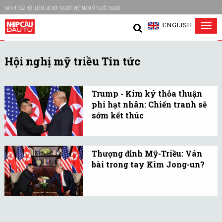
TẠP CHÍ CỦA HỘI LIÊN LẠC VỚI NGƯỜI VIỆT NAM Ở NƯỚC NGOÀI
ENGLISH
Tog
nav
Hội nghị mỹ triều Tin tức
Trump - Kim ký thỏa thuận
phi hạt nhân: Chiến tranh sẽ
sớm kết thúc
Tổng thống Mỹ tuyên bố
sẽ ngưng tập trận với
Thượng đỉnh Mỹ-Triều: Ván
Hàn Quốc và chiến tranh
bài trong tay Kim Jong-un?
tại bán đảo Triều Tiên sẽ
Dù chưa biết bên nào sẽ
sớm kết thúc.
thu về nhiều lợi ích hơn
nhưng rõ ràng ván bài do
CHDCND Triều Tiên bày ra