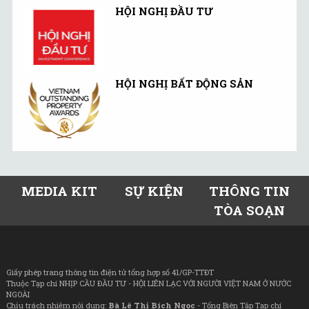
HỘI NGHỊ ĐẦU TƯ
HỘI NGHỊ BẤT ĐỘNG SẢN
MEDIA KIT
SỰ KIỆN
THÔNG TIN
TÒA SOẠN
Giấy phép trang thông tin điện tử tổng hợp số 41/GP-TTĐT
Thuộc Tạp chí NHỊP CẦU ĐẦU TƯ - HỘI LIÊN LẠC VỚI NGƯỜI VIỆT NAM Ở NƯỚC
NGOÀI
Chịu trách nhiệm nội dung:
Bà Lê Thị Bích Ngọc
- Tổng Biên Tập Tạp chí