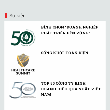
này đang chứa nhiều yếu
tố khó dự đoán.
Sự kiện
BÌNH CHỌN "DOANH NGHIỆP
PHÁT TRIỂN BỀN VỮNG"
SỐNG KHỎE TOÀN DIỆN
TOP 50 CÔNG TY KINH
DOANH HIỆU QUẢ NHẤT VIỆT
NAM