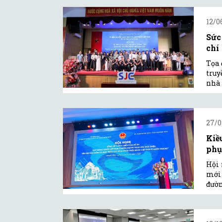
12/0
Sức
chí
Tọa 
truy
nhà 
27/0
Kiề
phục
Hội 
mới 
đườn