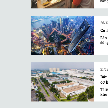
bằng
26/1
Cơ 
Bên 
đứng
21/1
Bất
cơ 
Tỉ l
khu 