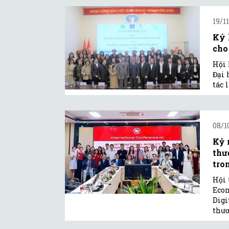
19/1
Ký 
cho
Hội 
Đại 
tác 
08/1
Kỷ 
thư
tro
Hội 
Econ
Digi
thươ