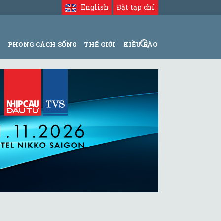
English
Đặt tạp chí
N
PHONG CÁCH SỐNG
THẾ GIỚI
KIỀU BÀO