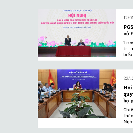
12/0
PGS
cử Đ
Trườ
tri 
biểu
22/1
Hội
quy
bộ 
Chiề
thôn
Nghị