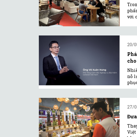
Tron
phẩm
với 
20/0
Phá
cho
Nhiề
nỗ l
phục
27/0
Đưa
Thay
Việt