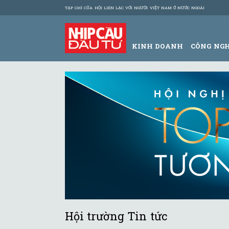
TẠP CHÍ CỦA HỘI LIÊN LẠC VỚI NGƯỜI VIỆT NAM Ở NƯỚC NGOÀI
KINH DOANH
CÔNG NG
Hội trường Tin tức