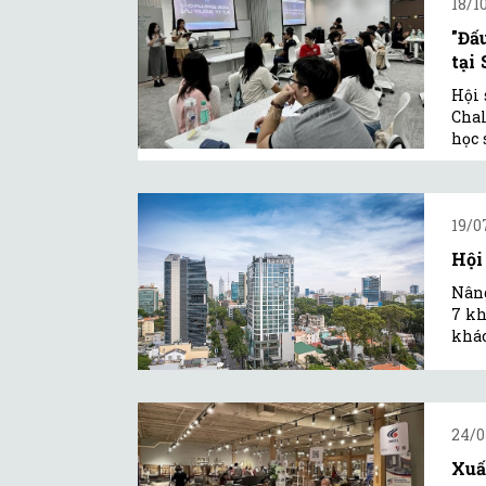
18/1
"Đấ
tại
Hội 
Chal
học 
19/0
Hội
Nâng
7 kh
khác
24/0
Xuấ