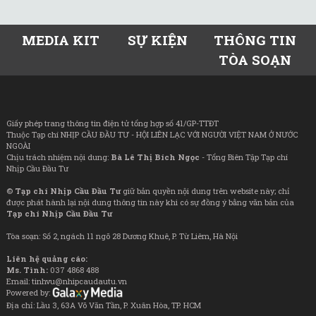
MEDIA KIT
SỰ KIỆN
THÔNG TIN
TÒA SOẠN
Giấy phép trang thông tin điện tử tổng hợp số 41/GP-TTĐT
Thuộc Tạp chí NHỊP CẦU ĐẦU TƯ - HỘI LIÊN LẠC VỚI NGƯỜI VIỆT NAM Ở NƯỚC
NGOÀI
Chịu trách nhiệm nội dung:
Bà Lê Thị Bích Ngọc
- Tổng Biên Tập Tạp chí
Nhịp Cầu Đầu Tư
©
Tạp chí Nhịp Cầu Đầu Tư
giữ bản quyền nội dung trên website này; chỉ
được phát hành lại nội dung thông tin này khi có sự đồng ý bằng văn bản của
Tạp chí Nhịp Cầu Đầu Tư
Tòa soạn: Số 2, ngách 11 ngõ 28 Dương Khuê, P. Từ Liêm, Hà Nội
Liên hệ quảng cáo:
Ms. Tình:
037 4868 488
Email: tinhvu@nhipcaudautu.vn
Powered by:
Địa chỉ: Lầu 3, 63A Võ Văn Tần, P. Xuân Hòa, TP. HCM