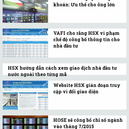
niêm yết cổ phiếu của
khoán: Ưu thế cho ông lớn
CTCP Sợi Thế Kỷ (mã
Với sự tham gia mạnh
chứng khoán: STK).
mẽ, toàn diện của nước
ngoài, các công ty chứng
VAFI cho rằng HSX vi phạm
khoán Việt Nam sẽ có thể
chế độ công bố thông tin cho
tận dụng các cơ hội và
nhà đầu tư
tìm lợi thế cạnh tranh.
VAFI cho biết, để có được
đầy đủ thông tin giao
HSX hướng dẫn cách xem giao dịch nhà đầu tư
dịch NĐTNN như trước
nước ngoài theo từng mã
đây, nhà đầu tư phải bỏ ra
HSX khẳng định việc ngừng công bố dữ
4 triệu đồng/ tháng,
Website HSX gián đoạn truy
liệu về giao dịch NĐTNN là chưa chính
cập vì đổi giao diện
tương ứng 48 triệu
xác.
Việc truy cập hệ thống sẽ
đồng/năm.
trở lại bình thường từ
ngày 2/2/2015.
HOSE sẽ công bố chỉ số ngành
vào tháng 7/2015