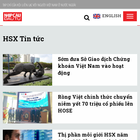
TẠP CHÍ CỦA HỘI LIÊN LẠC VỚI NGƯỜI VIỆT NAM Ở NƯỚC NGOÀI
ENGLISH
Tog
nav
HSX Tin tức
Sớm đưa Sở Giao dịch Chứng
khoán Việt Nam vào hoạt
động
Bộ Tài chính đang chỉ đạo
Ủy ban Chứng khoán Nhà
Rồng Việt chính thức chuyển
nước khẩn trương triển
niêm yết 70 triệu cổ phiếu lên
khai các công việc để
HOSE
sớm đưa Sở Giao dịch
Giá tham chiếu cổ phiếu
Chứng khoán Việt Nam
VDS trong phiên giao
vào hoạt động.
Thị phần môi giới HSX năm
dịch đầu tiên là 11.700