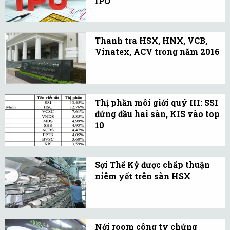
IPO
chứng khoán.
Trong năm 2016, Chính
phủ đang có kế hoạch
Thanh tra HSX, HNX, VCB,
bán 40.000 tỷ đồng (1,8 tỷ
Vinatex, ACV trong năm 2016
USD) vốn Nhà nước tại
Ngày 9/12, Thanh tra
các doanh nghiệp quốc
Chính phủ đưa ra thông
doanh.
báo về việc phê duyệt Kế
Thị phần môi giới quý III: SSI
hoạch thanh tra, kiểm tra
đứng đầu hai sàn, KIS vào top
năm 2016 thay thế Quyết
10
định ngày 10/11/2015
Trong quý này, CTCP
trước đó.
Chứng khoán KIS Việt
Sợi Thế Kỷ được chấp thuận
Nam bất ngờ lọt vào top
niêm yết trên sàn HSX
10 với 3,59% thị phần.
Sở Giao dịch Chứng
khoán TPHCM vừa có
quyết định chấp thuận
Nới room công ty chứng