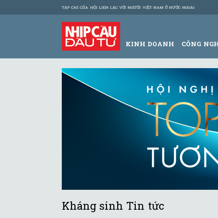
TẠP CHÍ CỦA HỘI LIÊN LẠC VỚI NGƯỜI VIỆT NAM Ở NƯỚC NGOÀI
KINH DOANH
CÔNG NG
Kháng sinh Tin tức