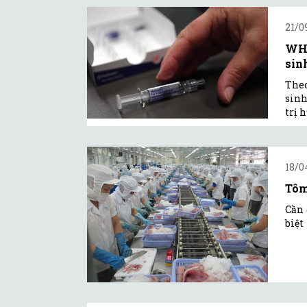
21/0
WHO
sin
Theo
sinh
trị 
18/0
Tôm
Cần 
biệt