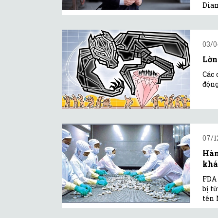
Dia
03/0
Lờn
Các 
động
07/1
Hàn
khá
FDA 
bị t
tên