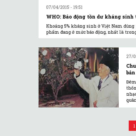
07/04/2015 - 19:51
WHO: Báo động tồn dư kháng sinh 
Khoảng 5% kháng sinh ở Việt Nam dùng t
phẩm đang ở mức báo động, nhất là trong
27/0
Chu
bản
Đêm 
thốn
nhạc
quân
1