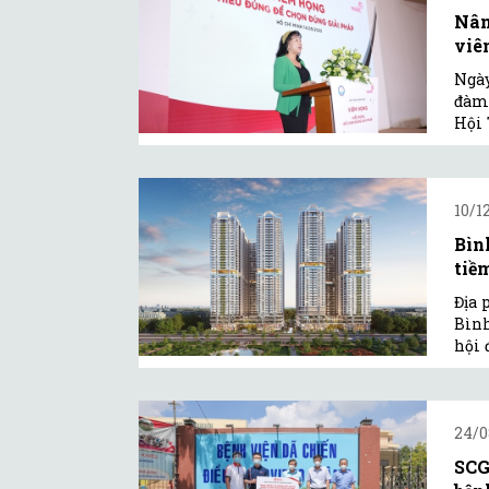
Nân
viêm
Ngày
đàm 
Hội 
10/1
Bìn
tiềm
Địa 
Bình
hội 
24/0
SCG