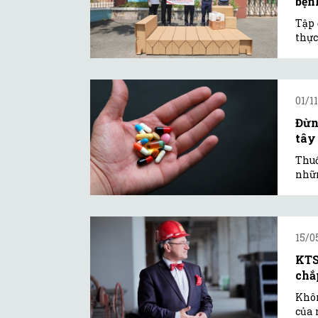
bện
Tập 
thực
01/11
Đừn
tây
Thuố
nhữn
15/0
KTS
chắ
Khôn
của 