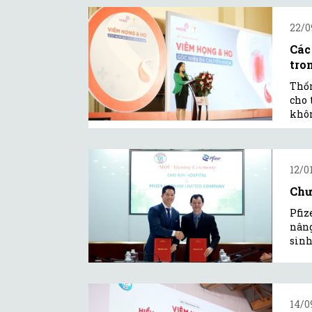
22/0
Các
tro
Thốn
cho 
khôn
12/0
Chư
Pfiz
nâng
sinh
14/0