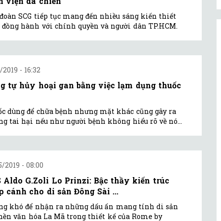
h viện dã chiến
đoàn SCG tiếp tục mang đến nhiều sáng kiến thiết
 đồng hành với chính quyền và người dân TP.HCM.
/2019 - 16:32
g tự hủy hoại gan bằng việc lạm dụng thuốc
c dùng để chữa bệnh nhưng mặt khác cũng gây ra
g tai hại nếu như người bệnh không hiểu rõ về nó...
5/2019 - 08:00
 Aldo G.Zoli Lo Prinzi: Bậc thầy kiến trúc
p cánh cho di sản Đông Sài ...
g khó để nhận ra những dấu ấn mang tính di sản
nền văn hóa La Mã trong thiết kế của Rome by