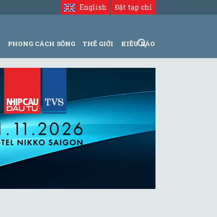
English
Đặt tạp chí
N
PHONG CÁCH SỐNG
THẾ GIỚI
KIỀU BÀO