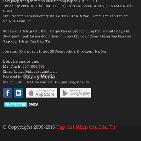
Giấy phép trang thông tin điện tử tổng hợp số 41/GP-TTĐT
Thuộc Tạp chí NHỊP CẦU ĐẦU TƯ - HỘI LIÊN LẠC VỚI NGƯỜI VIỆT NAM Ở NƯỚC
NGOÀI
Chịu trách nhiệm nội dung:
Bà Lê Thị Bích Ngọc
- Tổng Biên Tập Tạp chí
Nhịp Cầu Đầu Tư
©
Tạp chí Nhịp Cầu Đầu Tư
giữ bản quyền nội dung trên website này; chỉ
được phát hành lại nội dung thông tin này khi có sự đồng ý bằng văn bản của
Tạp chí Nhịp Cầu Đầu Tư
Tòa soạn: Số 2, ngách 11 ngõ 28 Dương Khuê, P. Từ Liêm, Hà Nội
Liên hệ quảng cáo:
Ms. Tình:
037 4868 488
Email: tinhvu@nhipcaudautu.vn
Powered by:
Địa chỉ: Lầu 3, 63A Võ Văn Tần, P. Xuân Hòa, TP. HCM
© Copyright 2009-2016
Tạp chí Nhịp Cầu Đầu Tư