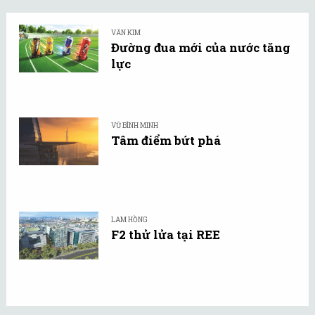
VĂN KIM
Đường đua mới của nước tăng
lực
VŨ BÌNH MINH
Tâm điểm bứt phá
LAM HỒNG
F2 thử lửa tại REE