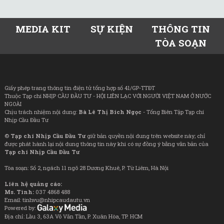
MEDIA KIT
SỰ KIỆN
THÔNG TIN
TÒA SOẠN
Giấy phép trang thông tin điện tử tổng hợp số 41/GP-TTĐT
Thuộc Tạp chí NHỊP CẦU ĐẦU TƯ - HỘI LIÊN LẠC VỚI NGƯỜI VIỆT NAM Ở NƯỚC
NGOÀI
Chịu trách nhiệm nội dung:
Bà Lê Thị Bích Ngọc
- Tổng Biên Tập Tạp chí
Nhịp Cầu Đầu Tư
©
Tạp chí Nhịp Cầu Đầu Tư
giữ bản quyền nội dung trên website này; chỉ
được phát hành lại nội dung thông tin này khi có sự đồng ý bằng văn bản của
Tạp chí Nhịp Cầu Đầu Tư
Tòa soạn: Số 2, ngách 11 ngõ 28 Dương Khuê, P. Từ Liêm, Hà Nội
Liên hệ quảng cáo:
Ms. Tình:
037 4868 488
Email: tinhvu@nhipcaudautu.vn
Powered by:
Địa chỉ: Lầu 3, 63A Võ Văn Tần, P. Xuân Hòa, TP. HCM