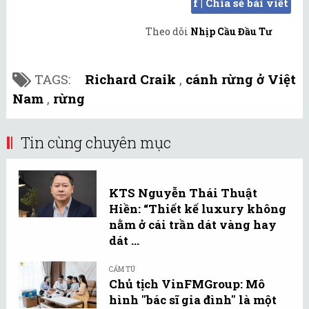
f | Chia sẻ bài viết
Theo dõi
Nhịp Cầu Đầu Tư
TAGS:
Richard Craik
,
cánh rừng ở Việt
Nam
,
rừng
Tin cùng chuyên mục
KTS Nguyễn Thái Thuật
Hiền: “Thiết kế luxury không
nằm ở cái trần dát vàng hay
dát ...
CẨM TÚ
Chủ tịch VinFMGroup: Mô
hình "bác sĩ gia đình" là một