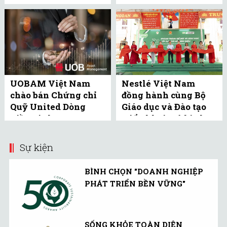
UOBAM Việt Nam
Nestlé Việt Nam
chào bán Chứng chỉ
đồng hành cùng Bộ
Quỹ United Dòng
Giáo dục và Đào tạo
Tiền Linh Hoạt
triển khai mô hình
(UMMF) ra công ...
bể bơi học đường tại
Bắc ...
Sự kiện
BÌNH CHỌN "DOANH NGHIỆP
PHÁT TRIỂN BỀN VỮNG"
SỐNG KHỎE TOÀN DIỆN