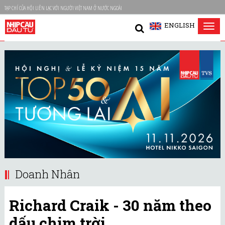
TẠP CHÍ CỦA HỘI LIÊN LẠC VỚI NGƯỜI VIỆT NAM Ở NƯỚC NGOÀI
ENGLISH
Tog
nav
Doanh Nhân
Richard Craik - 30 năm theo
dấu chim trời