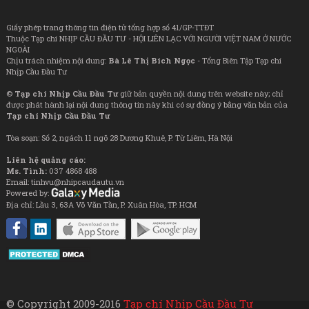
Giấy phép trang thông tin điện tử tổng hợp số 41/GP-TTĐT
Thuộc Tạp chí NHỊP CẦU ĐẦU TƯ - HỘI LIÊN LẠC VỚI NGƯỜI VIỆT NAM Ở NƯỚC
NGOÀI
Chịu trách nhiệm nội dung:
Bà Lê Thị Bích Ngọc
- Tổng Biên Tập Tạp chí
Nhịp Cầu Đầu Tư
©
Tạp chí Nhịp Cầu Đầu Tư
giữ bản quyền nội dung trên website này; chỉ
được phát hành lại nội dung thông tin này khi có sự đồng ý bằng văn bản của
Tạp chí Nhịp Cầu Đầu Tư
Tòa soạn: Số 2, ngách 11 ngõ 28 Dương Khuê, P. Từ Liêm, Hà Nội
Liên hệ quảng cáo:
Ms. Tình:
037 4868 488
Email: tinhvu@nhipcaudautu.vn
Powered by:
Địa chỉ: Lầu 3, 63A Võ Văn Tần, P. Xuân Hòa, TP. HCM
© Copyright 2009-2016
Tạp chí Nhịp Cầu Đầu Tư