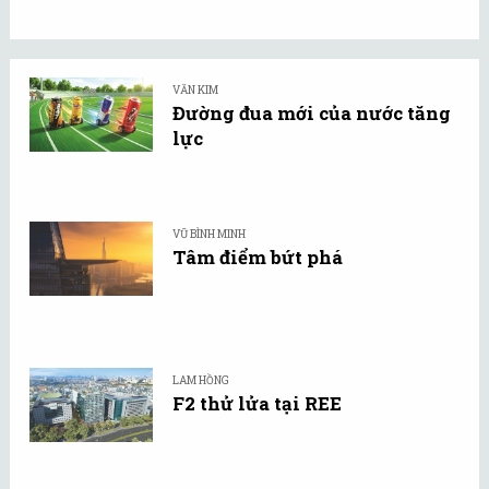
VĂN KIM
Đường đua mới của nước tăng
lực
VŨ BÌNH MINH
Tâm điểm bứt phá
LAM HỒNG
F2 thử lửa tại REE