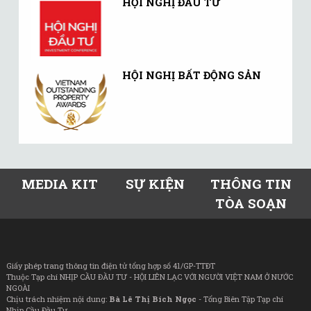
HỘI NGHỊ ĐẦU TƯ
HỘI NGHỊ BẤT ĐỘNG SẢN
MEDIA KIT
SỰ KIỆN
THÔNG TIN
TÒA SOẠN
Giấy phép trang thông tin điện tử tổng hợp số 41/GP-TTĐT
Thuộc Tạp chí NHỊP CẦU ĐẦU TƯ - HỘI LIÊN LẠC VỚI NGƯỜI VIỆT NAM Ở NƯỚC
NGOÀI
Chịu trách nhiệm nội dung:
Bà Lê Thị Bích Ngọc
- Tổng Biên Tập Tạp chí
Nhịp Cầu Đầu Tư