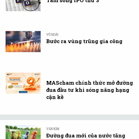
Tâm sóng IPO thứ 3
VŨ HOÀI
Bước ra vùng trũng gia công
MAScham chính thức mở đường
đua đầu tư khi sóng nâng hạng
cận kề
VĂN KIM
Đường đua mới của nước tăng