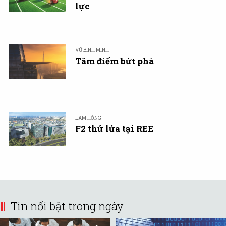
lực
VŨ BÌNH MINH
Tâm điểm bứt phá
LAM HỒNG
F2 thử lửa tại REE
Tin nổi bật trong ngày