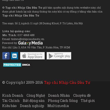
©
Tạp chí Nhịp Cầu Đầu Tư
giữ bản quyền nội dung trên website này; chỉ
được phát hành lại nội dung thông tin này khi có sự đồng ý bằng văn bản của
Tạp chí Nhịp Cầu Đầu Tư
Tòa soạn: Số 2, ngách 11 ngõ 28 Dương Khuê, P. Từ Liêm, Hà Nội
Liên hệ quảng cáo:
Ms. Tình:
037 4868 488
Email: tinhvu@nhipcaudautu.vn
Powered by:
Địa chỉ: Lầu 3, 63A Võ Văn Tần, P. Xuân Hòa, TP. HCM
© Copyright 2009-2016
Tạp chí Nhịp Cầu Đầu Tư
Kinh Doanh
Công Nghệ
Doanh Nhân
Chuyên đề
Tài Chính
Bất động sản
Phong Cách Sống
Thế giới
Kiều bào
Doanh nghiệp
Multimedia