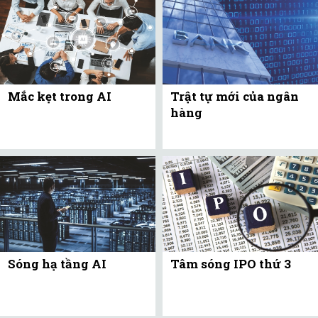
Mắc kẹt trong AI
Trật tự mới của ngân
hàng
Sóng hạ tầng AI
Tâm sóng IPO thứ 3