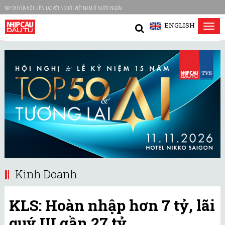
TẠP CHÍ CỦA HỘI LIÊN LẠC VỚI NGƯỜI VIỆT NAM Ở NƯỚC NGOÀI
ENGLISH
Tog
nav
Kinh Doanh
KLS: Hoàn nhập hơn 7 tỷ, lãi
quý III gần 27 tỷ