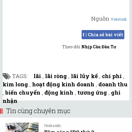
Nguồn
Vietstock
f | Chia sẻ bài viết
Theo dõi
Nhịp Cầu Đầu Tư
TAGS:
lãi
,
lãi ròng
,
lãi lũy kế
,
chi phí
,
kim long
,
hoạt động kinh doanh
,
doanh thu
,
biến chuyển
,
động kinh
,
tương ứng
,
ghi
nhận
Tin cùng chuyên mục
TRẦN ĐĂNG