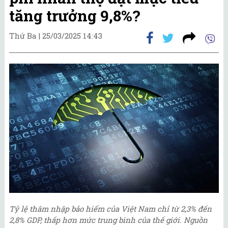
tăng trưởng 9,8%?
Thứ Ba |
25/03/2025 14:43
Tỷ lệ thâm nhập bảo hiểm của Việt Nam chỉ từ 2,3% đến
2,8% GDP, thấp hơn mức trung bình của thế giới. Nguồn