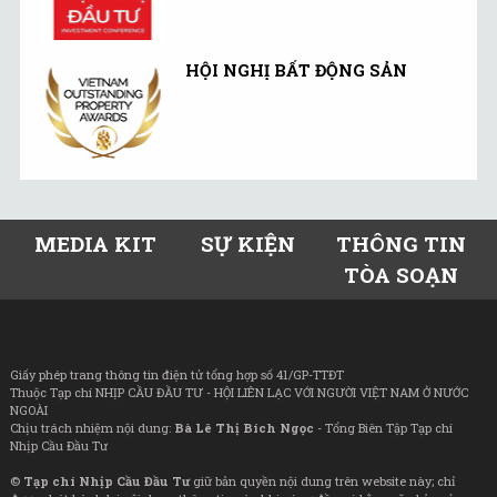
HỘI NGHỊ BẤT ĐỘNG SẢN
MEDIA KIT
SỰ KIỆN
THÔNG TIN
TÒA SOẠN
Giấy phép trang thông tin điện tử tổng hợp số 41/GP-TTĐT
Thuộc Tạp chí NHỊP CẦU ĐẦU TƯ - HỘI LIÊN LẠC VỚI NGƯỜI VIỆT NAM Ở NƯỚC
NGOÀI
Chịu trách nhiệm nội dung:
Bà Lê Thị Bích Ngọc
- Tổng Biên Tập Tạp chí
Nhịp Cầu Đầu Tư
©
Tạp chí Nhịp Cầu Đầu Tư
giữ bản quyền nội dung trên website này; chỉ