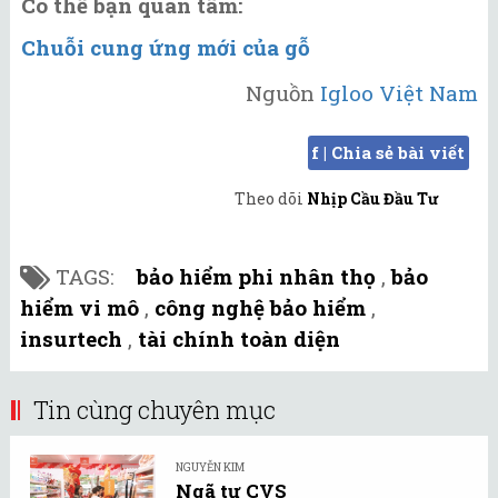
Có thể bạn quan tâm:
Chuỗi cung ứng mới của gỗ
Nguồn
Igloo Việt Nam
f | Chia sẻ bài viết
Theo dõi
Nhịp Cầu Đầu Tư
TAGS:
bảo hiểm phi nhân thọ
,
bảo
hiểm vi mô
,
công nghệ bảo hiểm
,
insurtech
,
tài chính toàn diện
Tin cùng chuyên mục
NGUYỄN KIM
Ngã tư CVS