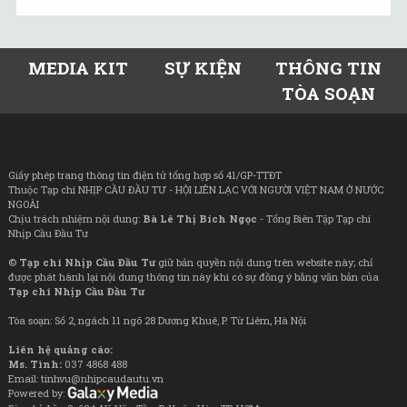
MEDIA KIT
SỰ KIỆN
THÔNG TIN
TÒA SOẠN
Giấy phép trang thông tin điện tử tổng hợp số 41/GP-TTĐT
Thuộc Tạp chí NHỊP CẦU ĐẦU TƯ - HỘI LIÊN LẠC VỚI NGƯỜI VIỆT NAM Ở NƯỚC
NGOÀI
Chịu trách nhiệm nội dung:
Bà Lê Thị Bích Ngọc
- Tổng Biên Tập Tạp chí
Nhịp Cầu Đầu Tư
©
Tạp chí Nhịp Cầu Đầu Tư
giữ bản quyền nội dung trên website này; chỉ
được phát hành lại nội dung thông tin này khi có sự đồng ý bằng văn bản của
Tạp chí Nhịp Cầu Đầu Tư
Tòa soạn: Số 2, ngách 11 ngõ 28 Dương Khuê, P. Từ Liêm, Hà Nội
Liên hệ quảng cáo:
Ms. Tình:
037 4868 488
Email: tinhvu@nhipcaudautu.vn
Powered by: