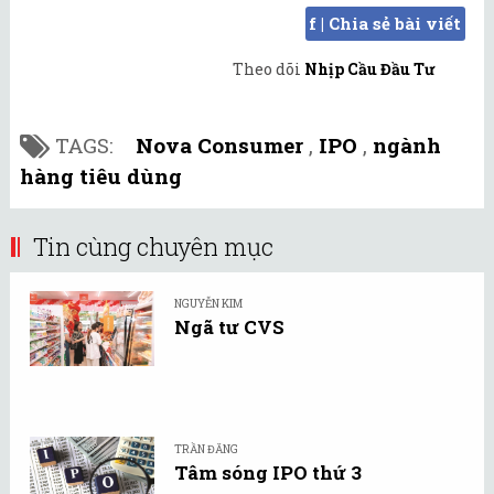
f | Chia sẻ bài viết
Theo dõi
Nhịp Cầu Đầu Tư
TAGS:
Nova Consumer
,
IPO
,
ngành
hàng tiêu dùng
Tin cùng chuyên mục
NGUYỄN KIM
Ngã tư CVS
TRẦN ĐĂNG
Tâm sóng IPO thứ 3