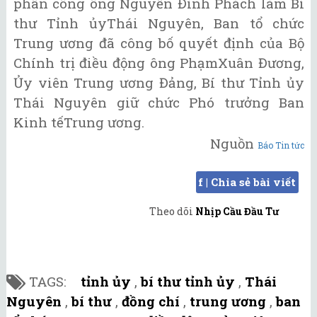
phân công ông Nguyễn Đình Phách làm Bí
thư Tỉnh ủyThái Nguyên, Ban tổ chức
Trung ương đã công bố quyết định của Bộ
Chính trị điều động ông PhạmXuân Đương,
Ủy viên Trung ương Đảng, Bí thư Tỉnh ủy
Thái Nguyên giữ chức Phó trưởng Ban
Kinh tếTrung ương.
Nguồn
Báo Tin tức
f | Chia sẻ bài viết
Theo dõi
Nhịp Cầu Đầu Tư
TAGS:
tỉnh ủy
,
bí thư tỉnh ủy
,
Thái
Nguyên
,
bí thư
,
đồng chí
,
trung ương
,
ban