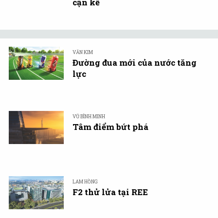
cận kề
VĂN KIM
Đường đua mới của nước tăng
lực
VŨ BÌNH MINH
Tâm điểm bứt phá
LAM HỒNG
F2 thử lửa tại REE