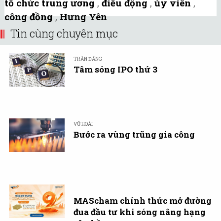
tổ chức trung ương
,
điều động
,
ủy viên
,
công đồng
,
Hưng Yên
Tin cùng chuyên mục
TRẦN ĐĂNG
Tâm sóng IPO thứ 3
VŨ HOÀI
Bước ra vùng trũng gia công
MAScham chính thức mở đường
đua đầu tư khi sóng nâng hạng