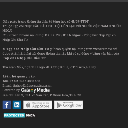
Giấy phép trang thông tin điện tử tổng hợp số 41/GP-TTĐT
Thuộc Tạp chí NHỊP CẦU ĐẦU TƯ - HỘI LIÊN LẠC VỚI NGƯỜI VIỆT NAM Ở NƯỚC
NGOÀI
Chịu trách nhiệm nội dung:
Bà Lê Thị Bích Ngọc
- Tổng Biên Tập Tạp chí
Nhịp Cầu Đầu Tư
©
Tạp chí Nhịp Cầu Đầu Tư
giữ bản quyền nội dung trên website này; chỉ
được phát hành lại nội dung thông tin này khi có sự đồng ý bằng văn bản của
Tạp chí Nhịp Cầu Đầu Tư
Tòa soạn: Số 2, ngách 11 ngõ 28 Dương Khuê, P. Từ Liêm, Hà Nội
Liên hệ quảng cáo:
Ms. Tình:
037 4868 488
Email: tinhvu@nhipcaudautu.vn
Powered by:
Địa chỉ: Lầu 3, 63A Võ Văn Tần, P. Xuân Hòa, TP. HCM