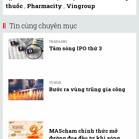
thuốc
,
Pharmacity
,
Vingroup
Tin cùng chuyên mục
TRẦN ĐĂNG
Tâm sóng IPO thứ 3
VŨ HOÀI
Bước ra vùng trũng gia công
MAScham chính thức mở
đường đua đầu tư khi sóng