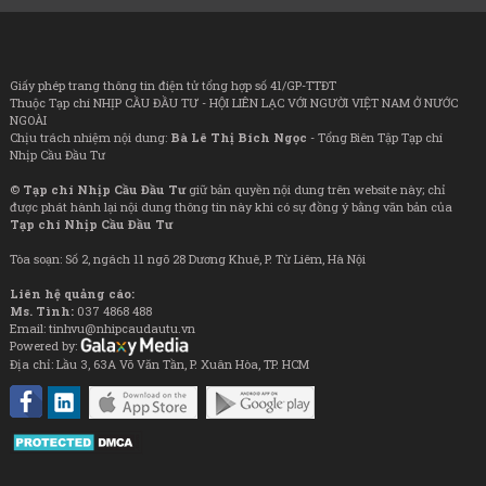
Giấy phép trang thông tin điện tử tổng hợp số 41/GP-TTĐT
Thuộc Tạp chí NHỊP CẦU ĐẦU TƯ - HỘI LIÊN LẠC VỚI NGƯỜI VIỆT NAM Ở NƯỚC
NGOÀI
Chịu trách nhiệm nội dung:
Bà Lê Thị Bích Ngọc
- Tổng Biên Tập Tạp chí
Nhịp Cầu Đầu Tư
©
Tạp chí Nhịp Cầu Đầu Tư
giữ bản quyền nội dung trên website này; chỉ
được phát hành lại nội dung thông tin này khi có sự đồng ý bằng văn bản của
Tạp chí Nhịp Cầu Đầu Tư
Tòa soạn: Số 2, ngách 11 ngõ 28 Dương Khuê, P. Từ Liêm, Hà Nội
Liên hệ quảng cáo:
Ms. Tình:
037 4868 488
Email: tinhvu@nhipcaudautu.vn
Powered by:
Địa chỉ: Lầu 3, 63A Võ Văn Tần, P. Xuân Hòa, TP. HCM