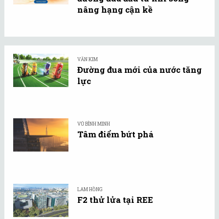
nâng hạng cận kề
VĂN KIM
Đường đua mới của nước tăng
lực
VŨ BÌNH MINH
Tâm điểm bứt phá
LAM HỒNG
F2 thử lửa tại REE