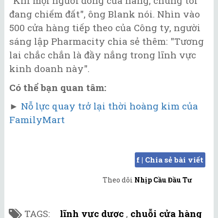
"Khi mọi người đóng cửa hàng, chúng tôi
đang chiếm đất", ông Blank nói. Nhìn vào
500 cửa hàng tiếp theo của Công ty, người
sáng lập Pharmacity chia sẻ thêm: "Tương
lai chắc chắn là đầy nắng trong lĩnh vực
kinh doanh này".
Có thể bạn quan tâm:
►
Nỗ lực quay trở lại thời hoàng kim của
FamilyMart
f | Chia sẻ bài viết
Theo dõi
Nhịp Cầu Đầu Tư
TAGS:
lĩnh vực dược
,
chuỗi cửa hàng