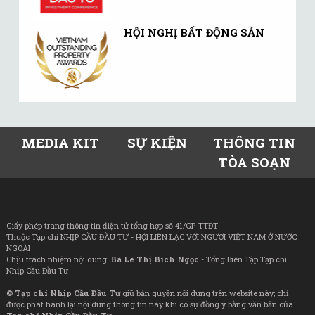
HỘI NGHỊ BẤT ĐỘNG SẢN
MEDIA KIT
SỰ KIỆN
THÔNG TIN
TÒA SOẠN
Giấy phép trang thông tin điện tử tổng hợp số 41/GP-TTĐT
Thuộc Tạp chí NHỊP CẦU ĐẦU TƯ - HỘI LIÊN LẠC VỚI NGƯỜI VIỆT NAM Ở NƯỚC
NGOÀI
Chịu trách nhiệm nội dung:
Bà Lê Thị Bích Ngọc
- Tổng Biên Tập Tạp chí
Nhịp Cầu Đầu Tư
©
Tạp chí Nhịp Cầu Đầu Tư
giữ bản quyền nội dung trên website này; chỉ
được phát hành lại nội dung thông tin này khi có sự đồng ý bằng văn bản của