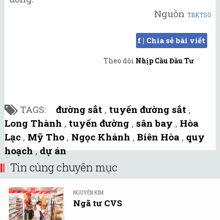
Nguồn
TBKTSG
f | Chia sẻ bài viết
Theo dõi
Nhịp Cầu Đầu Tư
TAGS:
đường sắt
,
tuyến đường sắt
,
Long Thành
,
tuyến đường
,
sân bay
,
Hòa
Lạc
,
Mỹ Tho
,
Ngọc Khánh
,
Biên Hòa
,
quy
hoạch
,
dự án
Tin cùng chuyên mục
NGUYỄN KIM
Ngã tư CVS