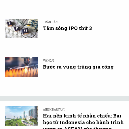
TRẦN ĐĂNG
Tâm sóng IPO thứ 3
VŨ HOÀI
Bước ra vùng trũng gia công
ANISH DARYANI
Hai nền kinh tế phản chiếu: Bài
học từ Indonesia cho hành trình
vươn ra ASEAN của thương