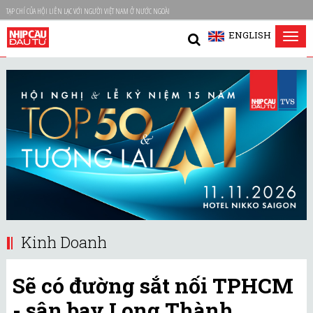
TẠP CHÍ CỦA HỘI LIÊN LẠC VỚI NGƯỜI VIỆT NAM Ở NƯỚC NGOÀI
ENGLISH
Tog
nav
Kinh Doanh
Sẽ có đường sắt nối TPHCM
- sân bay Long Thành