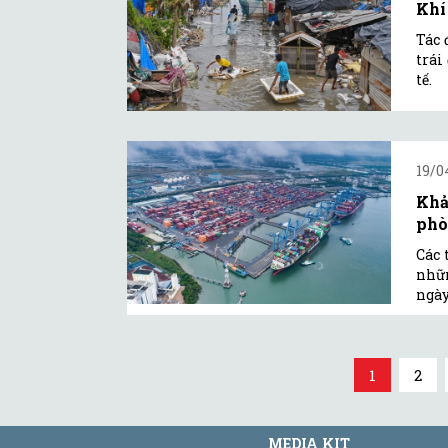
Khí
Tác 
trái
tế.
19/0
Khả
phò
Các 
nhữn
ngày
1
2
MEDIA KIT