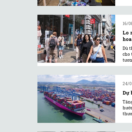
16/0
Lo 
hoa
Dù t
cho 
tươn
24/0
Dự 
Tăng
hướn
thư