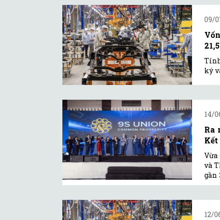
09/0
Vốn
21,
Tính
ký v
14/0
Ra 
Kết
Vừa 
và T
gần 
12/0