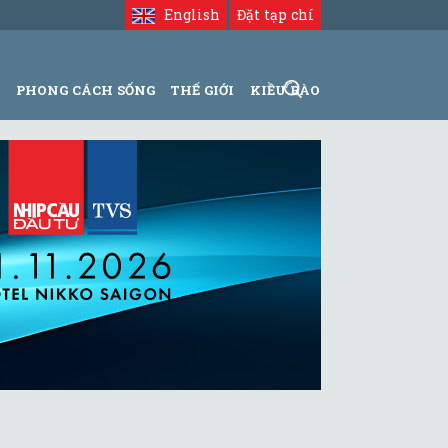
English
Đặt tạp chí
N
PHONG CÁCH SỐNG
THẾ GIỚI
KIỀU BÀO