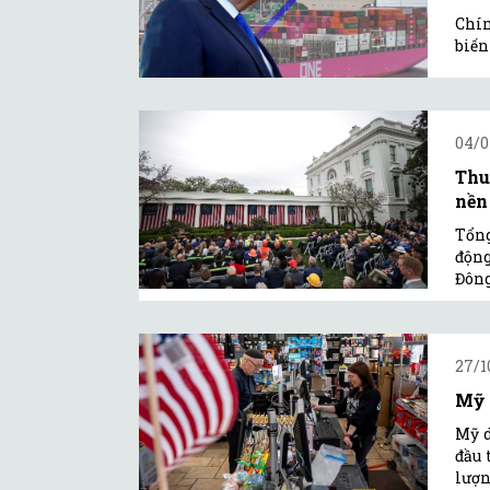
Chín
biến
04/0
Thu
nền
Tổng
động
Đôn
27/1
Mỹ 
Mỹ d
đầu 
lượn