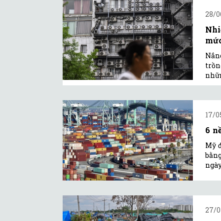
28/0
Nhi
mức
Nắng
trồn
nhữn
17/0
6 n
Mỹ đ
bằng
ngày
27/0