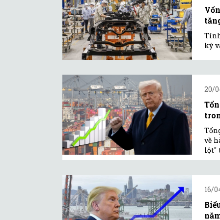
Vốn
tăn
Tính
ký v
20/0
Tổn
tro
Tổng
về h
lột"
16/0
Biể
năm