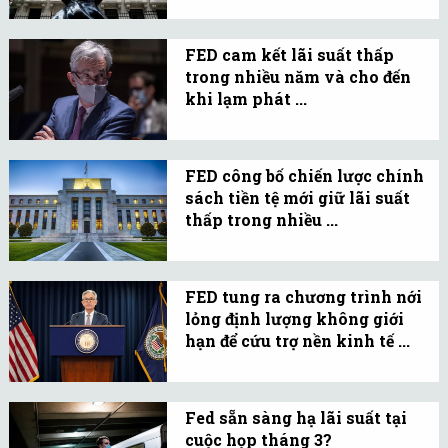
chừng nào Cục Dự trữ
Liên bang Mỹ còn giữ
FED cam kết lãi suất thấp
mức lãi suất chuẩn gần
trong nhiều năm và cho đến
bằng 0.
khi lạm phát ...
Dự báo kinh tế mới nhất
của Cục Dự trữ Liên bang
FED công bố chiến lược chính
Mỹ cho thấy lãi suất sẽ
sách tiền tệ mới giữ lãi suất
duy trì ở mức gần 0 ít
thấp trong nhiều ...
nhất là đến năm 2023.
FED sẽ tập trung nhằm
đạt mục tiêu lạm phát
FED tung ra chương trình nới
trung bình 2%, một chiến
lỏng định lượng không giới
lược chính sách mới có
hạn để cứu trợ nền kinh tế ...
thể giữ lãi suất ở mức
Cục Dự trữ Liên bang Mỹ
gần 0% trong nhiều năm.
(Fed) đã công bố một loạt
Fed sẵn sàng hạ lãi suất tại
sáng kiến mới để hỗ trợ
cuộc họp tháng 3?