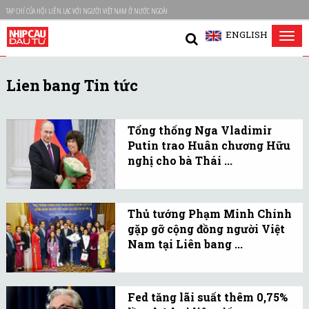
TẠP CHÍ CỦA HỘI LIÊN LẠC VỚI NGƯỜI VIỆT NAM Ở NƯỚC NGOÀI
ENGLISH
Tog
nav
Lien bang Tin tức
Tổng thống Nga Vladimir
Putin trao Huân chương Hữu
nghị cho bà Thái ...
Ngày 4/11, Tổng thống
Nga Vladimir Putin đã
Thủ tướng Phạm Minh Chính
trao Huân chương Hữu
gặp gỡ cộng đồng người Việt
nghị, phần thưởng cao
Nam tại Liên bang ...
quý của Nhà nước Liên
Đại diện cộng đồng người
bang Nga tặng bà Thái
Việt Nam tại Liên bang
Hương, Chủ tịch Tập đoàn
Fed tăng lãi suất thêm 0,75%
Nga cho biết, cộng đồng