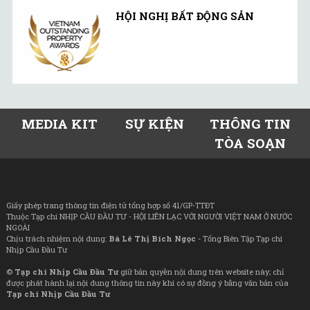
HỘI NGHỊ BẤT ĐỘNG SẢN
MEDIA KIT
SỰ KIỆN
THÔNG TIN
TÒA SOẠN
Giấy phép trang thông tin điện tử tổng hợp số 41/GP-TTĐT
Thuộc Tạp chí NHỊP CẦU ĐẦU TƯ - HỘI LIÊN LẠC VỚI NGƯỜI VIỆT NAM Ở NƯỚC
NGOÀI
Chịu trách nhiệm nội dung:
Bà Lê Thị Bích Ngọc
- Tổng Biên Tập Tạp chí
Nhịp Cầu Đầu Tư
©
Tạp chí Nhịp Cầu Đầu Tư
giữ bản quyền nội dung trên website này; chỉ
được phát hành lại nội dung thông tin này khi có sự đồng ý bằng văn bản của
Tạp chí Nhịp Cầu Đầu Tư