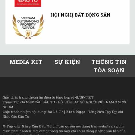
HỘI NGHỊ BẤT ĐỘNG SẢN
MEDIA KIT
SỰ KIỆN
THÔNG TIN
TÒA SOẠN
Giấy phép trang thông tin điện tử tổng hợp số 41/GP-TTĐT
Thuộc Tạp chí NHỊP CẦU ĐẦU TƯ - HỘI LIÊN LẠC VỚI NGƯỜI VIỆT NAM Ở NƯỚC
NGOÀI
Chịu trách nhiệm nội dung:
Bà Lê Thị Bích Ngọc
- Tổng Biên Tập Tạp chí
Nhịp Cầu Đầu Tư
©
Tạp chí Nhịp Cầu Đầu Tư
giữ bản quyền nội dung trên website này; chỉ
được phát hành lại nội dung thông tin này khi có sự đồng ý bằng văn bản của