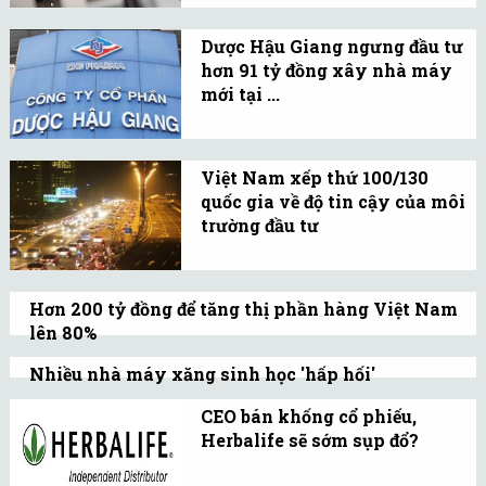
nhân và doanh nghiệp.
92 vào toàn bộ mạng lưới
Dược Hậu Giang ngưng đầu tư
phân phối để thay thế
hơn 91 tỷ đồng xây nhà máy
xăng Mogas 92 trên địa
mới tại ...
bàn.
Ban Tổng Giám đốc Công
ty quyết định mở rộng
Việt Nam xếp thứ 100/130
mạng lưới phân phối và
quốc gia về độ tin cậy của môi
đầu tư Marketing tại thị
trường đầu tư
trường này.
Việt Nam đã tự tụt hạng
so với năm 2013 là thứ 98.
Hơn 200 tỷ đồng để tăng thị phần hàng Việt Nam
lên 80%
Thủ tướng vừa phê duyệt Đề án phát triển
Nhiều nhà máy xăng sinh học 'hấp hối'
thị trường trong nước gắn với cuộc vận
Cùng một trụ bơm xăng nhưng khách
CEO bán khống cổ phiếu,
động “Người Việt Nam ưu tiên dùng hàng
chọn đổ xăng RON 92, không chọn xăng
Herbalife sẽ sớm sụp đổ?
Việt Nam” giai đoạn 2014 – 2020.
sinh học RON 92 - E5.
Giới đầu cơ Mỹ cho rằng