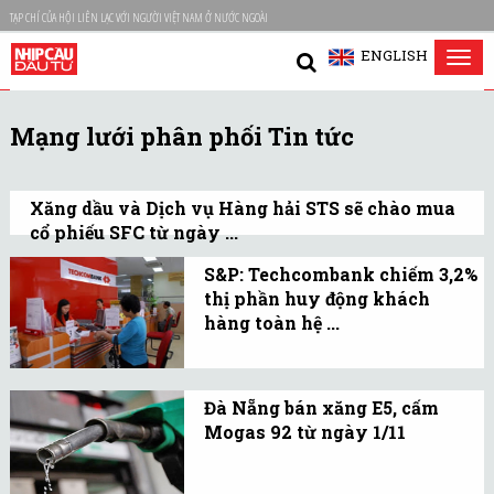
TẠP CHÍ CỦA HỘI LIÊN LẠC VỚI NGƯỜI VIỆT NAM Ở NƯỚC NGOÀI
ENGLISH
Tog
nav
Mạng lưới phân phối Tin tức
Xăng dầu và Dịch vụ Hàng hải STS sẽ chào mua
cổ phiếu SFC từ ngày ...
Thời hạn dự kiến hoàn tất đợt chào mua là
S&P: Techcombank chiếm 3,2%
01/12/2014. Mục đích chào mua là để phát
thị phần huy động khách
triển mạng lưới phân phối xăng dầu.
hàng toàn hệ ...
Techcombank thiết lập
được mạng lưới chi
Đà Nẵng bán xăng E5, cấm
nhánh rộng khắp phục
Mogas 92 từ ngày 1/11
vụ hiệu quả cho phân
Từ ngày 1/11 tới, TP. Đà
khúc khách hàng cá
Nẵng sẽ đưa xăng E5 Ron