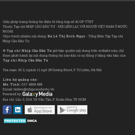
Giấy phép trang thông tin điện tử tổng hợp số 41/GP-TTĐT
Thuộc Tạp chí NHỊP CẦU ĐẦU TƯ - HỘI LIÊN LẠC VỚI NGƯỜI VIỆT NAM Ở NƯỚC
NGOÀI
Chịu trách nhiệm nội dung:
Bà Lê Thị Bích Ngọc
- Tổng Biên Tập Tạp chí
Nhịp Cầu Đầu Tư
©
Tạp chí Nhịp Cầu Đầu Tư
giữ bản quyền nội dung trên website này; chỉ
được phát hành lại nội dung thông tin này khi có sự đồng ý bằng văn bản của
Tạp chí Nhịp Cầu Đầu Tư
Tòa soạn: Số 2, ngách 11 ngõ 28 Dương Khuê, P. Từ Liêm, Hà Nội
Liên hệ quảng cáo:
Ms. Tình:
037 4868 488
Email: tinhvu@nhipcaudautu.vn
Powered by:
Địa chỉ: Lầu 3, 63A Võ Văn Tần, P. Xuân Hòa, TP. HCM