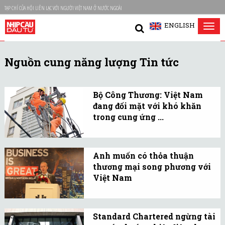
TẠP CHÍ CỦA HỘI LIÊN LẠC VỚI NGƯỜI VIỆT NAM Ở NƯỚC NGOÀI
ENGLISH
Tog
nav
Nguồn cung năng lượng Tin tức
Bộ Công Thương: Việt Nam
đang đối mặt với khó khăn
trong cung ứng ...
Vài năm tới, khả năng
thiếu điện rất lớn. Để giải
Anh muốn có thỏa thuận
quyết vấn đề này, Bộ
thương mại song phương với
Công Thương đề xuất cần
Việt Nam
quan tâm phát triển các
Anh đang đàm phán với
nguồn điện năng lượng
Việt Nam để có một thoả
tái tạo.
Standard Chartered ngừng tài
thuận song phương về