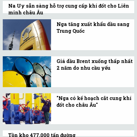
Na Uy sẵn sàng hỗ trợ cung cấp khí đốt cho Liên
phán khí đốt sắp tới
minh châu Âu
trong bối cảnh Ukraine
Đây không phải lần đầu tiên EU "gõ cửa"
rơi vào tình trạng thiếu
Nga tăng xuất khẩu dầu sang
quốc gia Bắc Âu này để mua khí đốt với
Trung Quốc
hụt điện khi mùa Đông
mục đích giảm sự phụ thuộc vào nguồn
Nga vẫn sẽ thực hiện kế
tới gần.
năng lượng từ Nga.
hoạch tăng xuất khẩu
dầu thô sang Trung Quốc
Giá dầu Brent xuống thấp nhất
bất chấp đòn trừng phạt
2 năm do nhu cầu yếu
của phương Tây, Thứ
Nguồn cung dồi dào, nhu
trưởng Bộ Năng lượng
cầu yếu đang gây áp lực
Nga cho biết.
lên giá dầu.
"Nga có kế hoạch cắt cung khí
đốt cho châu Âu"
Thủ tướng Ukaine
Arseny Yatseniuk ngày
27/8 nói rằng, Kiev biết
Tồn kho 477.000 tấn đường