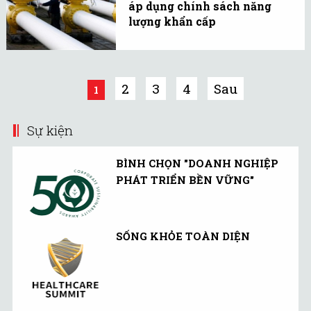
áp dụng chính sách năng
nhà cung cấp dầu lớn thứ
lượng khẩn cấp
5 của Trung Quốc.
Ukraine đã ngừng tiếp
nhận khí đốt từ Nga và
đang chuẩn bị áp dụng
2
3
4
Sau
1
chế độ khẩn cấp trong
năng lượng.
Sự kiện
BÌNH CHỌN "DOANH NGHIỆP
PHÁT TRIỂN BỀN VỮNG"
SỐNG KHỎE TOÀN DIỆN