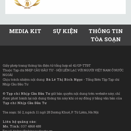
MEDIA KIT
SỰ KIỆN
THÔNG TIN
TÒA SOẠN
Giấy phép trang thông tin điện tử tổng hợp số 41/GP-TTĐT
Thuộc Tạp chí NHỊP CẦU ĐẦU TƯ - HỘI LIÊN LẠC VỚI NGƯỜI VIỆT NAM Ở NƯỚC
NGOÀI
Chịu trách nhiệm nội dung:
Bà Lê Thị Bích Ngọc
- Tổng Biên Tập Tạp chí
Nhịp Cầu Đầu Tư
©
Tạp chí Nhịp Cầu Đầu Tư
giữ bản quyền nội dung trên website này; chỉ
được phát hành lại nội dung thông tin này khi có sự đồng ý bằng văn bản của
Tạp chí Nhịp Cầu Đầu Tư
Tòa soạn: Số 2, ngách 11 ngõ 28 Dương Khuê, P. Từ Liêm, Hà Nội
Liên hệ quảng cáo:
Ms. Tình:
037 4868 488
Email: tinhvu@nhipcaudautu.vn