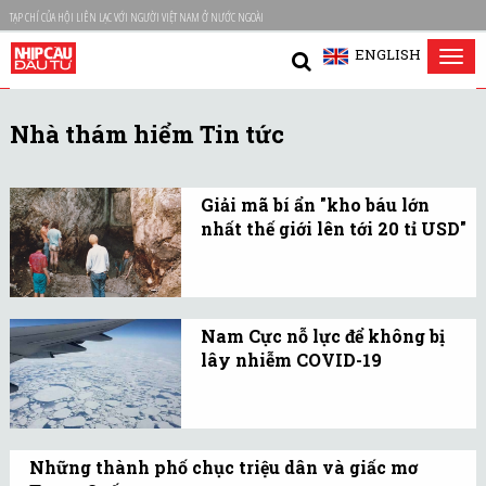
TẠP CHÍ CỦA HỘI LIÊN LẠC VỚI NGƯỜI VIỆT NAM Ở NƯỚC NGOÀI
ENGLISH
Tog
nav
Nhà thám hiểm Tin tức
Giải mã bí ẩn "kho báu lớn
nhất thế giới lên tới 20 tỉ USD"
Họ sắp tìm thấy một gia
tài gồm vàng, đá quý
được cho có trị giá là 20 tỉ
Nam Cực nỗ lực để không bị
USD và bị chôn giấu hàng
lây nhiễm COVID-19
thế kỷ qua ở Phần Lan.
Nam Cực, phần lạnh nhất
và bị cô lập nhất trên thế
giới, là lục địa duy nhất
Những thành phố chục triệu dân và giấc mơ
vẫn chưa bị tác động bởi