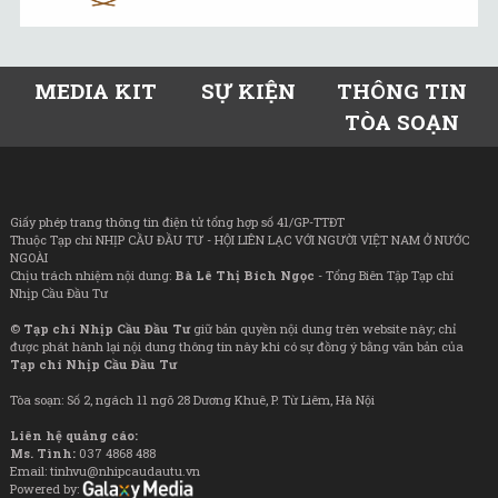
MEDIA KIT
SỰ KIỆN
THÔNG TIN
TÒA SOẠN
Giấy phép trang thông tin điện tử tổng hợp số 41/GP-TTĐT
Thuộc Tạp chí NHỊP CẦU ĐẦU TƯ - HỘI LIÊN LẠC VỚI NGƯỜI VIỆT NAM Ở NƯỚC
NGOÀI
Chịu trách nhiệm nội dung:
Bà Lê Thị Bích Ngọc
- Tổng Biên Tập Tạp chí
Nhịp Cầu Đầu Tư
©
Tạp chí Nhịp Cầu Đầu Tư
giữ bản quyền nội dung trên website này; chỉ
được phát hành lại nội dung thông tin này khi có sự đồng ý bằng văn bản của
Tạp chí Nhịp Cầu Đầu Tư
Tòa soạn: Số 2, ngách 11 ngõ 28 Dương Khuê, P. Từ Liêm, Hà Nội
Liên hệ quảng cáo:
Ms. Tình:
037 4868 488
Email: tinhvu@nhipcaudautu.vn
Powered by: