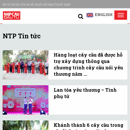
TẠP CHÍ CỦA HỘI LIÊN LẠC VỚI NGƯỜI VIỆT NAM Ở NƯỚC NGOÀI
ENGLISH
Tog
nav
NTP Tin tức
Hàng loạt cây cầu đã được hỗ
trợ xây dựng thông qua
chương trình cây cầu nối yêu
thương năm ...
Công ty Cổ Phần Nhựa
Thiếu Niên Tiền Phong
Lan tỏa yêu thương – Tình
phụ tử
được thành lập từ năm
Là người cha, người trụ
1960, đến nay đã trải qua
cột trong gia đình, người
60 năm đồng hành và
đàn ông nào cũng khát
phát triển cùng gia đình
Khánh thành 6 cây cầu trong
khao mang lại hạnh phúc