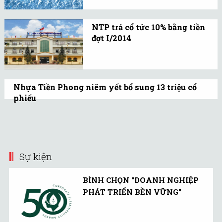
các doanh nghiệp nhựa
trong nước phải tìm thế
NTP trả cổ tức 10% bằng tiền
phá vây.
đợt I/2014
NTP dự kiến sẽ thanh
toán cổ tức cho cổ đông
vào tháng 3/2015 với
Nhựa Tiền Phong niêm yết bổ sung 13 triệu cổ
tổng giá trị ước tính hơn
phiếu
56 tỷ đồng.
Sở Giao dịch Chứng khoán Hà Nội thông
báo Nhựa Tiền Phong .NTP đăng ký bổ
sung số cổ phiếu có quyền biểu quyết.
Sự kiện
BÌNH CHỌN "DOANH NGHIỆP
PHÁT TRIỂN BỀN VỮNG"