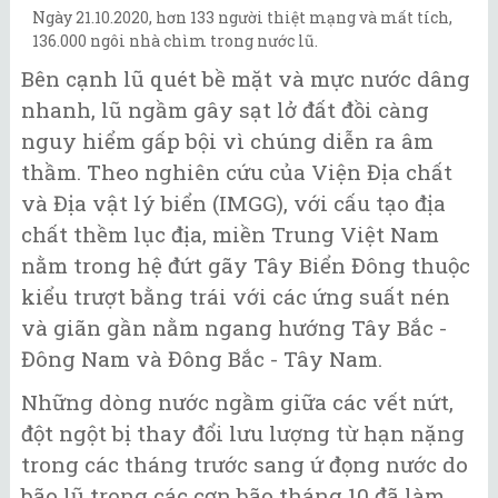
Ngày 21.10.2020, hơn 133 người thiệt mạng và mất tích,
136.000 ngôi nhà chìm trong nước lũ.
Bên cạnh lũ quét bề mặt và mực nước dâng
nhanh, lũ ngầm gây sạt lở đất đồi càng
nguy hiểm gấp bội vì chúng diễn ra âm
thầm. Theo nghiên cứu của Viện Địa chất
và Địa vật lý biển (IMGG), với cấu tạo địa
chất thềm lục địa, miền Trung Việt Nam
nằm trong hệ đứt gãy Tây Biển Đông thuộc
kiểu trượt bằng trái với các ứng suất nén
và giãn gần nằm ngang hướng Tây Bắc -
Đông Nam và Đông Bắc - Tây Nam.
Những dòng nước ngầm giữa các vết nứt,
đột ngột bị thay đổi lưu lượng từ hạn nặng
trong các tháng trước sang ứ đọng nước do
bão lũ trong các cơn bão tháng 10 đã làm