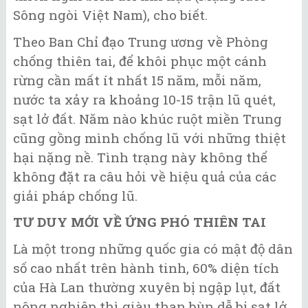
Sông ngòi Việt Nam), cho biết.
Theo Ban Chỉ đạo Trung ương về Phòng
chống thiên tai, để khôi phục một cánh
rừng cần mất ít nhất 15 năm, mỗi năm,
nước ta xảy ra khoảng 10-15 trận lũ quét,
sạt lở đất. Năm nào khúc ruột miền Trung
cũng gồng mình chống lũ với những thiệt
hại nặng nề. Tình trạng này không thể
không đặt ra câu hỏi về hiệu quả của các
giải pháp chống lũ.
TƯ DUY MỚI VỀ ỨNG PHÓ THIÊN TAI
Là một trong những quốc gia có mật độ dân
số cao nhất trên hành tinh, 60% diện tích
của Hà Lan thường xuyên bị ngập lụt, đất
nông nghiệp thì giàu than bùn dễ bị sạt lở,