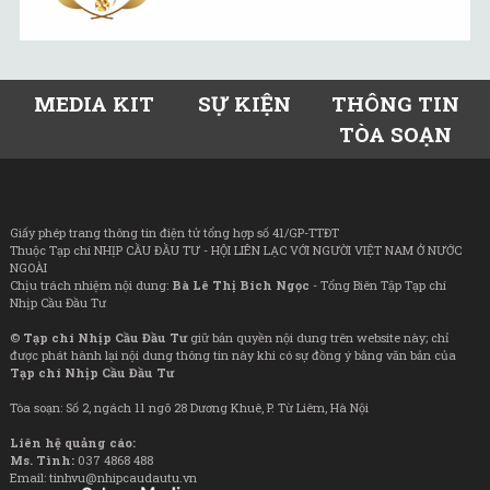
MEDIA KIT
SỰ KIỆN
THÔNG TIN
TÒA SOẠN
Giấy phép trang thông tin điện tử tổng hợp số 41/GP-TTĐT
Thuộc Tạp chí NHỊP CẦU ĐẦU TƯ - HỘI LIÊN LẠC VỚI NGƯỜI VIỆT NAM Ở NƯỚC
NGOÀI
Chịu trách nhiệm nội dung:
Bà Lê Thị Bích Ngọc
- Tổng Biên Tập Tạp chí
Nhịp Cầu Đầu Tư
©
Tạp chí Nhịp Cầu Đầu Tư
giữ bản quyền nội dung trên website này; chỉ
được phát hành lại nội dung thông tin này khi có sự đồng ý bằng văn bản của
Tạp chí Nhịp Cầu Đầu Tư
Tòa soạn: Số 2, ngách 11 ngõ 28 Dương Khuê, P. Từ Liêm, Hà Nội
Liên hệ quảng cáo:
Ms. Tình:
037 4868 488
Email: tinhvu@nhipcaudautu.vn