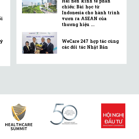
Hai nền kinh tế phản
chiếu: Bài học từ
Indonesia cho hành trình
ối
vươn ra ASEAN của
thương hiệu ...
lý
WeCare 247 hợp tác cùng
các đối tác Nhật Bản