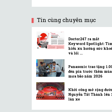
Tin cùng chuyên mục
Doctor247 ra mắt
Keyword Spotlight: Tì
hiểu xu hướng sức kho
và lối ...
Panasonic trao tặng 1.0
đèn pin trước thềm mùa
mưa bão năm 2026
Khởi công mở rộng đườ
Nguyễn Tất Thành lên 
làn xe