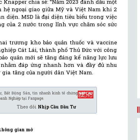
rc Knapper chia sẻ: “Năm 2023 đánh dấu một
n hệ ngoại giao giữa Mỹ và Việt Nam khi 2
 diện. MSD là đại diện tiêu biểu trong việc
g của 2 nước trong lĩnh vực chăm sóc sức
ai trương kho bảo quản thuốc và vaccine
ghiệp Cát Lái, thành phố Thủ Đức với công
 bảo quản mới sẽ tăng đáng kể năng lực lưu
h nhằm đáp ứng nhanh hơn và đầy đủ nhu
 gia tăng của người dân Việt Nam.
ư, Bất Động Sản, tin nhanh kinh tế chứng
oanh Nghiệp tại Fanpage.
Theo dõi
Nhịp Cầu Đầu Tư
không gian mở