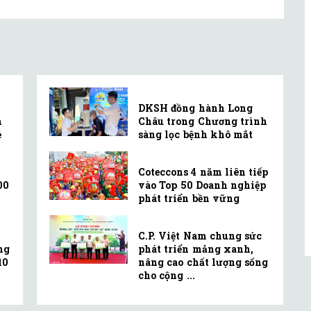
DKSH đồng hành Long
m
Châu trong Chương trình
ẻ
sàng lọc bệnh khô mắt
Coteccons 4 năm liên tiếp
00
vào Top 50 Doanh nghiệp
phát triển bền vững
C.P. Việt Nam chung sức
ng
phát triển mảng xanh,
10
nâng cao chất lượng sống
cho cộng ...