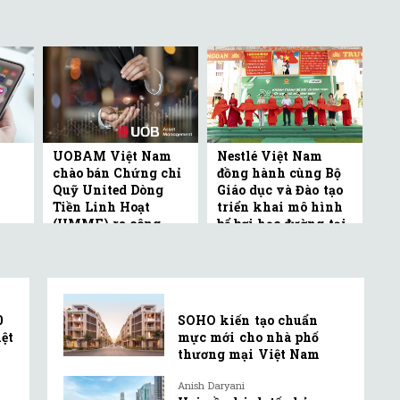
UOBAM Việt Nam
Nestlé Việt Nam
chào bán Chứng chỉ
đồng hành cùng Bộ
Quỹ United Dòng
Giáo dục và Đào tạo
Tiền Linh Hoạt
triển khai mô hình
(UMMF) ra công ...
bể bơi học đường tại
Bắc ...
0
SOHO kiến tạo chuẩn
ệt
mực mới cho nhà phố
thương mại Việt Nam
Anish Daryani