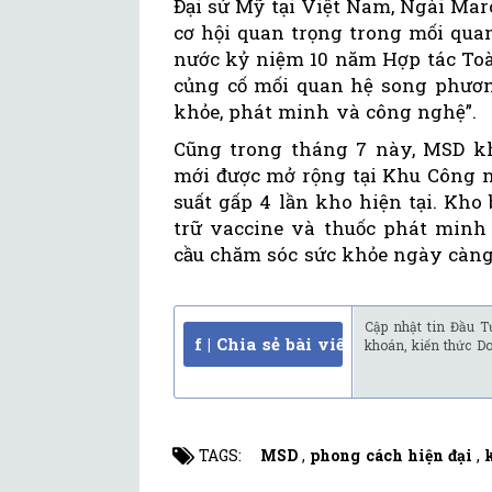
Đại sứ Mỹ tại Việt Nam, Ngài Ma
cơ hội quan trọng trong mối qua
nước kỷ niệm 10 năm Hợp tác Toàn
củng cố mối quan hệ song phươn
khỏe, phát minh và công nghệ”.
Cũng trong tháng 7 này, MSD kh
mới được mở rộng tại Khu Công n
suất gấp 4 lần kho hiện tại. Kho
trữ vaccine và thuốc phát min
cầu chăm sóc sức khỏe ngày càng
Cập nhật tin Đầu T
f | Chia sẻ bài viết
khoán, kiến thức D
TAGS:
MSD
,
phong cách hiện đại
,