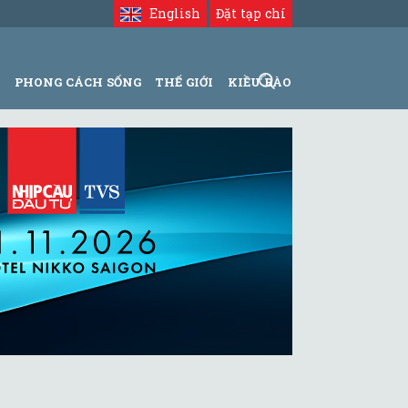
English
Đặt tạp chí
N
PHONG CÁCH SỐNG
THẾ GIỚI
KIỀU BÀO