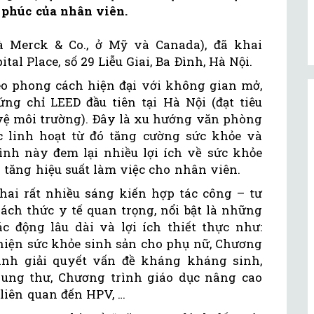
 phúc của nhân viên.
à Merck & Co., ở Mỹ và Canada), đã khai
al Place, số 29 Liễu Giai, Ba Đình, Hà Nội.
o phong cách hiện đại với không gian mở,
g chỉ LEED đầu tiên tại Hà Nội (đạt tiêu
vệ môi trường). Đây là xu hướng văn phòng
ệc linh hoạt từ đó tăng cường sức khỏe và
nh này đem lại nhiều lợi ích về sức khỏe
p tăng hiệu suất làm việc cho nhân viên.
hai rất nhiều sáng kiến hợp tác công – tư
ách thức y tế quan trọng, nổi bật là những
c động lâu dài và lợi ích thiết thực như:
hiện sức khỏe sinh sản cho phụ nữ, Chương
inh giải quyết vấn đề kháng kháng sinh,
ung thư, Chương trình giáo dục nâng cao
liên quan đến HPV, …