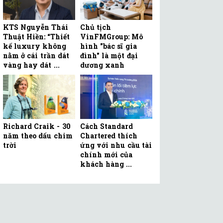
KTS Nguyễn Thái
Chủ tịch
Thuật Hiền: “Thiết
VinFMGroup: Mô
kế luxury không
hình "bác sĩ gia
nằm ở cái trần dát
đình" là một đại
vàng hay dát ...
dương xanh
Richard Craik - 30
Cách Standard
năm theo dấu chim
Chartered thích
trời
ứng với nhu cầu tài
chính mới của
khách hàng ...