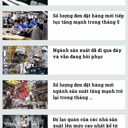
mới tăng mạnh đến mức
các công ty đã sử dụng
Số lượng đơn đặt hàng mới tiếp
hàng tồn kho thành
tục tăng mạnh trong tháng 5
phẩm với một trong
Các công ty cũng tăng
những mức độ cao nhất.
hoạt động mua hàng,
nhưng việc làm giảm
Ngành sản xuất đã đi qua đáy
tháng thứ hai liên tiếp
và vẫn đang hồi phục
với các trường hợp thôi
Ngành sản xuất của Việt
việc và vắng mặt kéo dài
Nam tăng trưởng trở lại
của nhân viên.
trong tháng 4 khi số
Số lượng đơn đặt hàng mới
lượng đơn đặt hàng mới
ngành sản suất tăng mạnh trở
tăng mạnh giúp sản
lại trong tháng ...
lượng tăng trở lại.
Chỉ số PMI ngành sản
xuất Việt Nam tăng trở
Độ lạc quan của các nhà sản
lại lên trên ngưỡng 50
xuất lên mức cao nhất kể từ