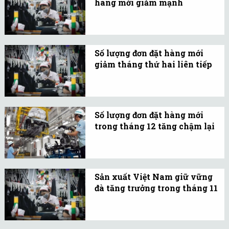
hàng mới giảm mạnh
tháng.
Tình trạng nhu cầu yếu
khiến các công ty tiếp
tục giảm giá bán hàng,
Số lượng đơn đặt hàng mới
trong khi chi phí đầu vào
giảm tháng thứ hai liên tiếp
chỉ tăng nhẹ.
Phù hợp với bức tranh
của số lượng đơn đặt
hàng mới, sản lượng
Số lượng đơn đặt hàng mới
ngành sản xuất cũng
trong tháng 12 tăng chậm lại
giảm tháng thứ hai liên
Chỉ số Nhà Quản trị Mua
tiếp trong tháng 2.
hàng (PMI) - ngành sản
xuất Việt Nam của S&P
Sản xuất Việt Nam giữ vững
Global trong tháng 12 đã
đà tăng trưởng trong tháng 11
giảm xuống dưới ngưỡng
Chỉ số Nhà Quản trị Mua
50 điểm.
hàng (PMI) ngành sản