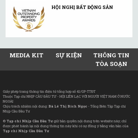
HỘI NGHỊ BẤT ĐỘNG SẢN
MEDIA KIT
SỰ KIỆN
THÔNG TIN
TÒA SOẠN
Giấy phép trang thông tin điện tử tổng hợp số 41/GP-TTĐT
Thuộc Tạp chí NHỊP CẦU ĐẦU TƯ - HỘI LIÊN LẠC VỚI NGƯỜI VIỆT NAM Ở NƯỚC
NGOÀI
Chịu trách nhiệm nội dung:
Bà Lê Thị Bích Ngọc
- Tổng Biên Tập Tạp chí
Nhịp Cầu Đầu Tư
©
Tạp chí Nhịp Cầu Đầu Tư
giữ bản quyền nội dung trên website này; chỉ
được phát hành lại nội dung thông tin này khi có sự đồng ý bằng văn bản của
Tạp chí Nhịp Cầu Đầu Tư