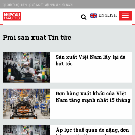
TẠP CHÍ CỦA HỘI LIÊN LẠC VỚI NGƯỜI VIỆT NAM Ở NƯỚC NGOÀI
ENGLISH
Tog
nav
Pmi san xuat Tin tức
Sản xuất Việt Nam lấy lại đà
bứt tốc
Báo cáo của S&P Global
cho thấy, ngành sản xuất
của Việt Nam vẫn giữ
Đơn hàng xuất khẩu của Việt
vững đà tăng trưởng
Nam tăng mạnh nhất 15 tháng
trong tháng cuối của năm
Số lượng đơn đặt hàng
2025.
xuất khẩu mới tăng
nhanh hơn, với tốc độ
Áp lực thuế quan đè nặng, đơn
tăng đạt mức cao của 15