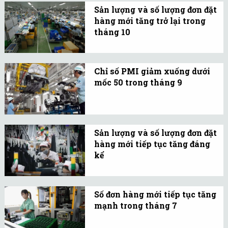
xuất Việt Nam của S&P
Sản lượng và số lượng đơn đặt
Global vẫn nằm trên
hàng mới tăng trở lại trong
ngưỡng 50 điểm trong
tháng 10
tháng 11.
Chỉ số PMI ngành sản
xuất Việt Nam của S&P
Chỉ số PMI giảm xuống dưới
Global đạt kết quả 51,2
mốc 50 trong tháng 9
trong tháng 10, tăng so
Sản lượng, số lượng đơn
với 47,3 điểm của tháng
đặt hàng mới, hoạt động
9.
mua hàng và tồn kho
Sản lượng và số lượng đơn đặt
hàng hóa đầu vào đều
hàng mới tiếp tục tăng đáng
giảm.
kể
Chỉ số Nhà Quản trị Mua
hàng (PMI) ngành sản
Số đơn hàng mới tiếp tục tăng
xuất Việt Nam của S&P
mạnh trong tháng 7
Global đạt 52,4 điểm
Số lượng đơn đặt hàng
trong tháng 8.