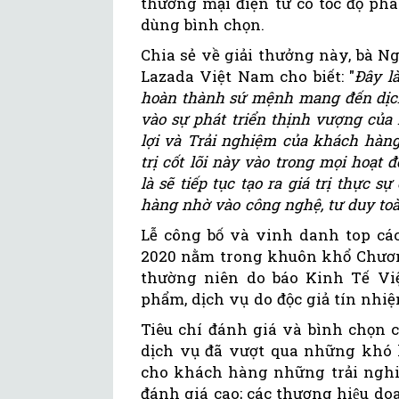
thương mại điện tử có tốc độ phá
dùng bình chọn.
Chia sẻ về giải thưởng này, bà 
Lazada Việt Nam cho biết: "
Đây l
hoàn thành sứ mệnh mang đến dịch
vào sự phát triển thịnh vượng của
lợi và Trải nghiệm của khách hàng
trị cốt lõi này vào trong mọi hoạt
là sẽ tiếp tục tạo ra giá trị thực 
hàng nhờ vào công nghệ, tư duy toà
Lễ công bố và vinh danh top cá
2020 nằm trong khuôn khổ Chương
thường niên do báo Kinh Tế V
phẩm, dịch vụ do độc giả tín nhi
Tiêu chí đánh giá và bình chọn củ
dịch vụ đã vượt qua những khó
cho khách hàng những trải nghiệm 
đánh giá cao; các thương hiệu doa