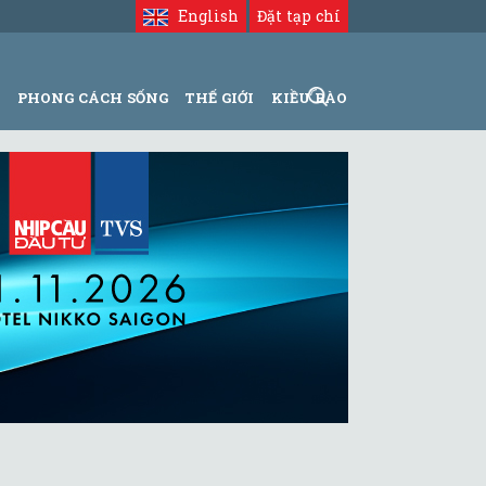
English
Đặt tạp chí
N
PHONG CÁCH SỐNG
THẾ GIỚI
KIỀU BÀO