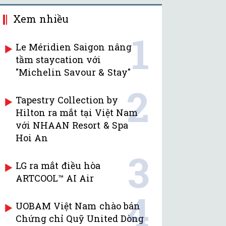
Xem nhiều
1
Le Méridien Saigon nâng
tầm staycation với
"Michelin Savour & Stay"
2
Tapestry Collection by
Hilton ra mắt tại Việt Nam
với NHAAN Resort & Spa
Hoi An
3
LG ra mắt điều hòa
ARTCOOL™ AI Air
4
UOBAM Việt Nam chào bán
Chứng chỉ Quỹ United Dòng