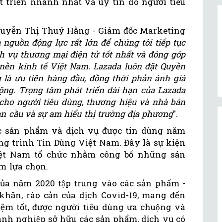
t triển nhanh nhất và uy tín do người tiêu
Nguyễn Thị Thuý Hằng - Giám đốc Marketing
à nguồn động lực rất lớn để chúng tôi tiếp tục
 vụ thương mại điện tử tốt nhất và đóng góp
 nền kinh tế Việt Nam. Lazada luôn đặt Quyền
 là ưu tiên hàng đầu, đồng thời phản ánh giá
 động. Trọng tâm phát triển dài hạn của Lazada
sự cho người tiêu dùng, thương hiệu và nhà bán
n cầu và sự am hiểu thị trường địa phương
".
c sản phẩm và dịch vụ được tin dùng năm
 trình Tin Dùng Việt Nam. Đây là sự kiện
iệt Nam tổ chức nhằm công bố những sản
ệm lựa chọn.
a năm 2020 tập trung vào các sản phẩm -
 khăn, rào cản của dịch Covid-19, mang đến
tốt, được người tiêu dùng ưa chuộng và
nh nghiệp sở hữu các sản phẩm, dịch vụ có