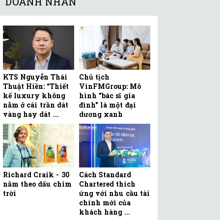
DOANH NHÂN
KTS Nguyễn Thái
Chủ tịch
Thuật Hiền: “Thiết
VinFMGroup: Mô
kế luxury không
hình "bác sĩ gia
nằm ở cái trần dát
đình" là một đại
vàng hay dát ...
dương xanh
Richard Craik - 30
Cách Standard
năm theo dấu chim
Chartered thích
trời
ứng với nhu cầu tài
chính mới của
khách hàng ...