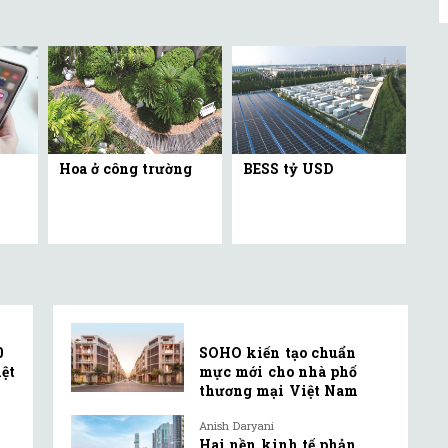
Hoa ở công trường
BESS tỷ USD
0
SOHO kiến tạo chuẩn
ệt
mực mới cho nhà phố
thương mại Việt Nam
Anish Daryani
Hai nền kinh tế phản