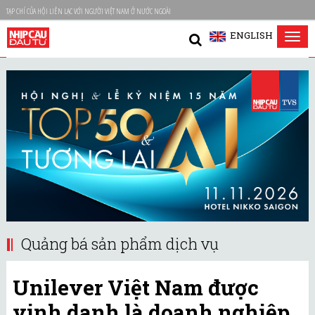
TẠP CHÍ CỦA HỘI LIÊN LẠC VỚI NGƯỜI VIỆT NAM Ở NƯỚC NGOÀI
ENGLISH
Tog
nav
Quảng bá sản phẩm dịch vụ
Unilever Việt Nam được
vinh danh là doanh nghiệp