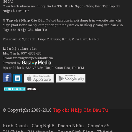
NGOÀI
Chịu trách nhiệm nội dung:
Bà Lê Thị Bích Ngọc
- Tổng Biên Tập Tạp chí
Nhịp Cầu Đầu Tư
©
Tạp chí Nhịp Cầu Đầu Tư
giữ bản quyền nội dung trên website này; chỉ
được phát hành lại nội dung thông tin này khi có sự đồng ý bằng văn bản của
Tạp chí Nhịp Cầu Đầu Tư
Tòa soạn: Số 2, ngách 11 ngõ 28 Dương Khuê, P. Từ Liêm, Hà Nội
Liên hệ quảng cáo:
Ms. Tình:
037 4868 488
Email: tinhvu@nhipcaudautu.vn
Powered by:
Địa chỉ: Lầu 3, 63A Võ Văn Tần, P. Xuân Hòa, TP. HCM
© Copyright 2009-2016
Tạp chí Nhịp Cầu Đầu Tư
Kinh Doanh
Công Nghệ
Doanh Nhân
Chuyên đề
Tài Chính
Bất động sản
Phong Cách Sống
Thế giới