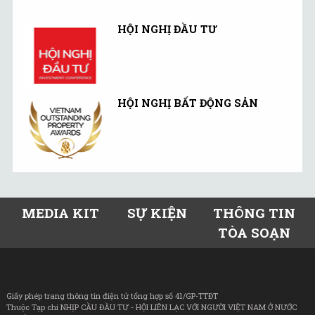
HỘI NGHỊ ĐẦU TƯ
HỘI NGHỊ BẤT ĐỘNG SẢN
MEDIA KIT
SỰ KIỆN
THÔNG TIN
TÒA SOẠN
Giấy phép trang thông tin điện tử tổng hợp số 41/GP-TTĐT
Thuộc Tạp chí NHỊP CẦU ĐẦU TƯ - HỘI LIÊN LẠC VỚI NGƯỜI VIỆT NAM Ở NƯỚC