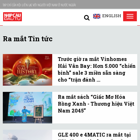
TẠP CHÍ CỦA HỘI LIÊN LẠC VỚI NGƯỜI VIỆT NAM Ở NƯỚC NGOÀI
ENGLISH
Tog
nav
Ra mắt Tin tức
Trước giờ ra mắt Vinhomes
Hải Vân Bay: Hơn 5.000 “chiến
binh” sale 3 miền sẵn sàng
cho “trận đánh ...
Đằng sau niềm tự hào của
đội ngũ sale là niềm tin
Ra mắt sách “Giấc Mơ Hóa
Rồng Xanh - Thương hiệu Việt
vào một dự án hội tụ
Nam 2045”
nhiều giá trị thực, thuyết
Tác phẩm phác họa tầm
phục cả thị trường lẫn
nhìn về một Việt Nam
nhà đầu tư.
GLE 400 e 4MATIC ra mắt tại
trong tương lai: hùng