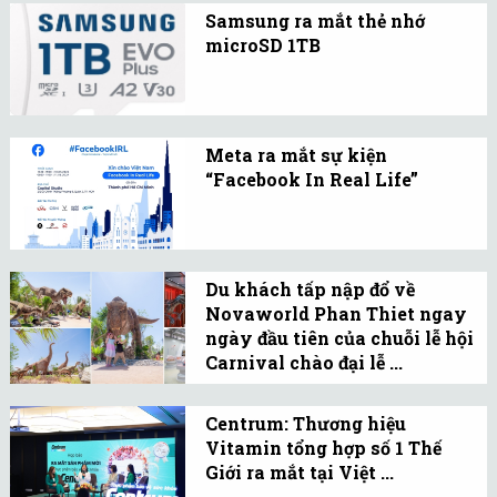
vụ logistics, Tập đoàn ITL
Samsung ra mắt thẻ nhớ
công bố nền tảng đa dịch
microSD 1TB
vụ VELA, với tầm nhìn
Samsung mới đây đã ra
trở thành 4PL+ trong
mắt thẻ nhớ microSD
ngành logistics.
dung lượng 1 terabyte
Meta ra mắt sự kiện
(TB) PRO Plus và EVO
“Facebook In Real Life”
Plus.
Meta thông báo ra mắt sự
kiện Facebook IRL
(Facebook In Real Life)
Du khách tấp nập đổ về
lần đầu tiên dành cho
Novaworld Phan Thiet ngay
giới trẻ tại TP. HCM.
ngày đầu tiên của chuỗi lễ hội
Carnival chào đại lễ ...
Sáng ngày 26/4,
NovaWorld Phan Thiet
Centrum: Thương hiệu
Vitamin tổng hợp số 1 Thế
chính thức ra mắt Safari
Giới ra mắt tại Việt ...
Cafe chào đón đại lễ 30/4.