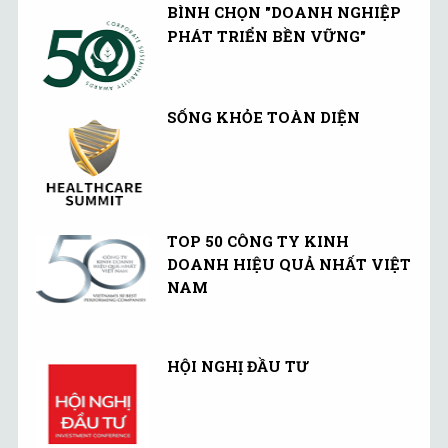
kiếm tiền từ ứng dụng.
BÌNH CHỌN "DOANH NGHIỆP
PHÁT TRIỂN BỀN VỮNG"
SỐNG KHỎE TOÀN DIỆN
TOP 50 CÔNG TY KINH
DOANH HIỆU QUẢ NHẤT VIỆT
NAM
HỘI NGHỊ ĐẦU TƯ