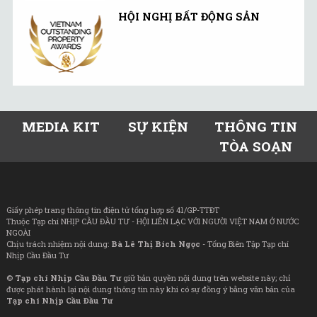
HỘI NGHỊ BẤT ĐỘNG SẢN
MEDIA KIT
SỰ KIỆN
THÔNG TIN
TÒA SOẠN
Giấy phép trang thông tin điện tử tổng hợp số 41/GP-TTĐT
Thuộc Tạp chí NHỊP CẦU ĐẦU TƯ - HỘI LIÊN LẠC VỚI NGƯỜI VIỆT NAM Ở NƯỚC
NGOÀI
Chịu trách nhiệm nội dung:
Bà Lê Thị Bích Ngọc
- Tổng Biên Tập Tạp chí
Nhịp Cầu Đầu Tư
©
Tạp chí Nhịp Cầu Đầu Tư
giữ bản quyền nội dung trên website này; chỉ
được phát hành lại nội dung thông tin này khi có sự đồng ý bằng văn bản của
Tạp chí Nhịp Cầu Đầu Tư