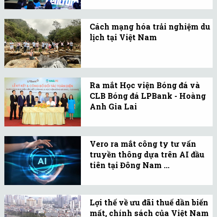
Ngày 5/3/2024, Haleon
Đây là mô hình cafe bán
Việt Nam giới thiệu
hoang dã đầu tiên tại
Cách mạng hóa trải nghiệm du
Centrum, thương hiệu
Việt Nam.
lịch tại Việt Nam
Vitamin tổng hợp số 1 thế
Nỗ lực này sẽ kích thích
giới tại Việt Nam.
nhu cầu du lịch và đóng
vai trò then chốt trong sự
Ra mắt Học viện Bóng đá và
phát triển của ngành du
CLB Bóng đá LPBank - Hoàng
lịch Việt Nam.
Anh Gia Lai
Học viện và CLB Bóng đá
LPBank - HAGL mong
Vero ra mắt công ty tư vấn
muốn tiếp tục chinh phục
truyền thông dựa trên AI đầu
các mục tiêu mới bóng đá
tiên tại Đông Nam ...
chuyên nghiệp.
Rover, công ty truyền
thông và quan hệ công
Lợi thế về ưu đãi thuế dần biến
chúng (PR) dựa trên công
mất, chính sách của Việt Nam