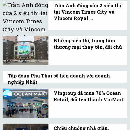
Trần Anh đóng cửa 2 siêu thị
dựng nhà máy luyện cán
tại Vincom Times City và
thép, sản xuất các loại
Vincom Royal ...
thép hình, thép dài và
Hai siêu thị này sẽ bị
thép tấm.
đóng cửa từ ngày
Những siêu thị, trung tâm
24/2/2015 vì yêu cầu trả
thương mại thay tên, đổi chủ
lại mặt bằng từ đơn vị
Thời gian qua, mua bán -
cho thuê.
sáp nhập ngành bán lẻ
Việt Nam diễn ra sôi
Tập đoàn Phú Thái sẽ liên doanh với doanh
động, trong đó nhiều
nghiệp Nhật
thương hiệu được thay
Theo đó, ông Phạm Đình Đoàn cho biết, dù
Vingroup đã mua 70% Ocean
đổi.
có hơn nghìn cửa hàng nhưng ông vẫn đề
Retail, đổi tên thành VinMart
nghị liên doanh 19% với doanh nghiệp
Hệ thống Ocean Mart sẽ
Nhật Bản.
được đổi tên thành
VinMart. Dự kiến đến
Chiều chuộng nhà giàu,