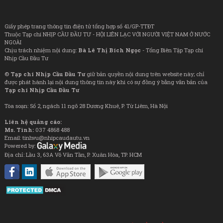
Giấy phép trang thông tin điện tử tổng hợp số 41/GP-TTĐT
Thuộc Tạp chí NHỊP CẦU ĐẦU TƯ - HỘI LIÊN LẠC VỚI NGƯỜI VIỆT NAM Ở NƯỚC
NGOÀI
Chịu trách nhiệm nội dung:
Bà Lê Thị Bích Ngọc
- Tổng Biên Tập Tạp chí
Nhịp Cầu Đầu Tư
©
Tạp chí Nhịp Cầu Đầu Tư
giữ bản quyền nội dung trên website này; chỉ
được phát hành lại nội dung thông tin này khi có sự đồng ý bằng văn bản của
Tạp chí Nhịp Cầu Đầu Tư
Tòa soạn: Số 2, ngách 11 ngõ 28 Dương Khuê, P. Từ Liêm, Hà Nội
Liên hệ quảng cáo:
Ms. Tình:
037 4868 488
Email: tinhvu@nhipcaudautu.vn
Powered by:
Địa chỉ: Lầu 3, 63A Võ Văn Tần, P. Xuân Hòa, TP. HCM