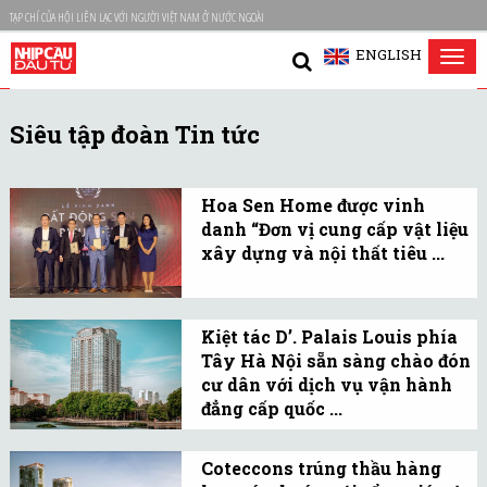
TẠP CHÍ CỦA HỘI LIÊN LẠC VỚI NGƯỜI VIỆT NAM Ở NƯỚC NGOÀI
ENGLISH
Tog
nav
Siêu tập đoàn Tin tức
Hoa Sen Home được vinh
danh “Đơn vị cung cấp vật liệu
xây dựng và nội thất tiêu ...
Minh chứng vững chắc
khẳng định vị thế và uy
Kiệt tác D’. Palais Louis phía
tín của Hoa Sen Home –
Tây Hà Nội sẵn sàng chào đón
đơn vị cung cấp vật liệu
cư dân với dịch vụ vận hành
xây dựng và nội thất dẫn
đẳng cấp quốc ...
đầu trên trị trường.
Toạ lạc tại số 6 Nguyễn
Văn Huyên, quận Cầu
Coteccons trúng thầu hàng