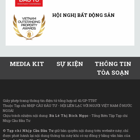
HỘI NGHỊ BẤT ĐỘNG SẢN
MEDIA KIT
SỰ KIỆN
THÔNG TIN
TÒA SOẠN
Giấy phép trang thông tin điện tử tổng hợp số 41/GP-TTĐT
Thuộc Tạp chí NHỊP CẦU ĐẦU TƯ - HỘI LIÊN LẠC VỚI NGƯỜI VIỆT NAM Ở NƯỚC
NGOÀI
Chịu trách nhiệm nội dung:
Bà Lê Thị Bích Ngọc
- Tổng Biên Tập Tạp chí
Nhịp Cầu Đầu Tư
©
Tạp chí Nhịp Cầu Đầu Tư
giữ bản quyền nội dung trên website này; chỉ
được phát hành lại nội dung thông tin này khi có sự đồng ý bằng văn bản của