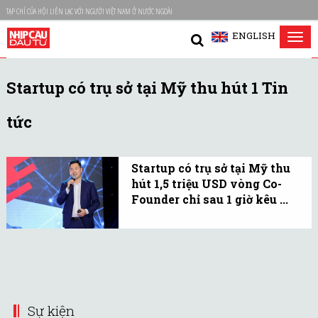
TẠP CHÍ CỦA HỘI LIÊN LẠC VỚI NGƯỜI VIỆT NAM Ở NƯỚC NGOÀI
ENGLISH
Tog
nav
Startup có trụ sở tại Mỹ thu hút 1 Tin
tức
Startup có trụ sở tại Mỹ thu
hút 1,5 triệu USD vòng Co-
Founder chỉ sau 1 giờ kêu ...
Một startup phát triển
nền kinh tế số thu hút 1,5
triệu USD vòng Co-
Founder, có khát vọng
IPO định giá hàng trăm tỉ
Sự kiện
USD tại sàn Nasdaq vào