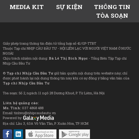
MEDIA KIT
SỰ KIỆN
THÔNG TIN
TÒA SOẠN
Giấy phép trang thông tin điện tử tổng hợp số 41/GP-TTĐT
Thuộc Tạp chí NHỊP CẦU ĐẦU TƯ - HỘI LIÊN LẠC VỚI NGƯỜI VIỆT NAM Ở NƯỚC
NGOÀI
Chịu trách nhiệm nội dung:
Bà Lê Thị Bích Ngọc
- Tổng Biên Tập Tạp chí
Nhịp Cầu Đầu Tư
©
Tạp chí Nhịp Cầu Đầu Tư
giữ bản quyền nội dung trên website này; chỉ
được phát hành lại nội dung thông tin này khi có sự đồng ý bằng văn bản của
Tạp chí Nhịp Cầu Đầu Tư
Tòa soạn: Số 2, ngách 11 ngõ 28 Dương Khuê, P. Từ Liêm, Hà Nội
Liên hệ quảng cáo:
Ms. Tình:
037 4868 488
Email: tinhvu@nhipcaudautu.vn
Powered by:
Địa chỉ: Lầu 3, 63A Võ Văn Tần, P. Xuân Hòa, TP. HCM