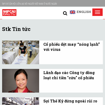
TẠP CHÍ CỦA HỘI LIÊN LẠC VỚI NGƯỜI VIỆT NAM Ở NƯỚC NGOÀI
ENGLISH
Tog
nav
Stk Tin tức
Cổ phiếu dệt may “nóng lạnh”
với virus
Dịch bệnh Covid-19 khiến
thị trường giảm điểm rất
mạnh. Từ một nhóm
Lãnh đạo các Công ty đồng
ngành có nhiều triển
loạt chi tiền "cứu" cổ phiếu
vọng trong năm 2020, các
Trong thời gian gần đây,
doanh nghiệp dệt may
lãnh đạo của nhiều
cũng điêu đứng vì virus…
doanh nghiệp lớn đã dự
Sợi Thế Kỷ đứng ngoài rủi ro
chi hàng trăm tỷ đồng để