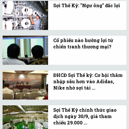
Kỷ đang rất lạc quan
Sợi Thế Kỷ: "Ngư ông" đắc lợi
trong năm 2019.
Sợi Thế Kỷ như “ngư ông”
gặp thời, do nhiều yếu tố
quốc tế mà đơn hàng tăng
trưởng liên tục.
Cổ phiếu nào hưởng lợi từ
chiến tranh thương mại?
Các ngành từ vận tải
container, cho thuê khu
công nghiệp, dịch vụ
ĐHCĐ Sợi Thế kỷ: Cơ hội thâm
hàng hóa sân bay, dệt
nhập sâu hơn vào Adidas,
may, cá tra được cho là
Nike nhờ sợi tái ...
hưởng lợi từ chiến tranh
Các thương hiệu lớn trên
thương mại Mỹ-Trung.
thế giới đều có chính
Sợi Thế Kỷ chính thức giao
sách tăng tỷ lệ sản phẩm
dịch ngày 30/9, giá tham
sợi tái chế vì tính chất
chiếu 29.000 ...
thân thiện với môi