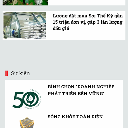
Với biên độ dao động 20%
trường.
trong ngày giao dịch đầu
Lượng đặt mua Sợi Thế Kỷ gần
tiên, cổ phiếu STK sẽ được
15 triệu đơn vị, gấp 3 lần lượng
giao dịch với giá từ
đấu giá
23.200 - 34.800 đồng/đơn
Cổ phần đấu giá của STK
vị.
thu hút nhà đầu tư với
lượng đăng ký mua gấp 3
lần lượng cổ phần được
đấu giá.
Sự kiện
BÌNH CHỌN "DOANH NGHIỆP
PHÁT TRIỂN BỀN VỮNG"
SỐNG KHỎE TOÀN DIỆN