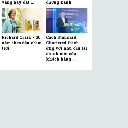
vàng hay dát ...
dương xanh
Richard Craik - 30
Cách Standard
năm theo dấu chim
Chartered thích
trời
ứng với nhu cầu tài
chính mới của
khách hàng ...