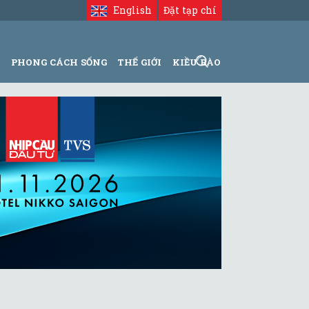
English
Đặt tạp chí
N
PHONG CÁCH SỐNG
THẾ GIỚI
KIỀU BÀO