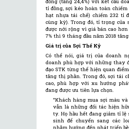
đồng (tăng 24,4%) với kết cấu do
tỉ đồng, sợi kéo hoàn toàn chiếm 
hạt nhựa tái chế) chiếm 232 tỉ 
cùng kỳ). Trong đó, tỉ trọng của
được nới rộng vì giá bán cao hơn
7% thì 9 tháng đầu năm 2018 tăng
Giá trị của Sợi Thế Kỷ
Có thể nói, giá trị của doanh 
doanh phù hợp với những thay đổ
đạo STK từng thể hiện quan điểm 
tăng thị phần. Trong đó, sợi tá
cao, phù hợp với xu hướng phá
đang được ưu tiên lựa chọn.
“Khách hàng mua sợi màu và s
vẫn là những đối tác hiện hữ
ty. Họ hầu hết đang giảm tỉ lệ
sinh để chuyển sang các loạ
nhằm hướng đến phát triển bề