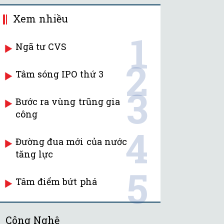
Xem nhiều
1
Ngã tư CVS
2
Tâm sóng IPO thứ 3
3
Bước ra vùng trũng gia
công
4
Đường đua mới của nước
tăng lực
5
Tâm điểm bứt phá
Công Nghệ