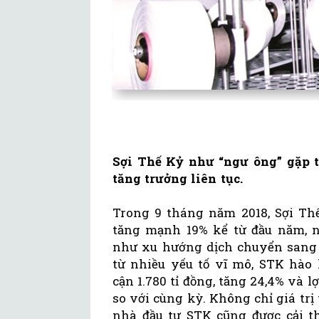
Sợi Thế Kỷ như “ngư ông” gặp t
tăng trưởng liên tục.
Trong 9 tháng năm 2018, Sợi Thế
tăng mạnh 19% kể từ đầu năm, nh
như xu hướng dịch chuyển sang p
từ nhiều yếu tố vĩ mô, STK hào
cận 1.780 tỉ đồng, tăng 24,4% và l
so với cùng kỳ. Không chỉ giá trị 
nhà đầu tư STK cũng được cải th