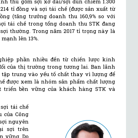
anh thu gồm sợi xơ dài/sợi dún chiếm 1.300
214 tỉ đồng và sợi tái chế (được sản xuất từ
đồng (tăng trưởng doanh thu 160,9% so với
 sợi tái chế trong tổng doanh thu STK đang
 sợi thường. Trong năm 2017 tỉ trọng này là
 mạnh lên 13%.
nghiệp phần nhiều đến từ chiến lược kinh
i của thị trường trong tương lai. Ban lãnh
tập trung vào yếu tố chất thay vì lượng để
i chế được xem là nhóm sản phẩm chất lượng
t triển bền vững của khách hàng STK và
ợi tái chế
u của Công
 sợi nguyên
i sợi trên
n vững. Do