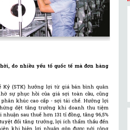
hời, do nhiều yếu tố quốc tế mà đơn hàng
 Kỷ (STK) hưởng lợi từ giá bán bình quân
ờ sự phục hồi của giá sợi toàn cầu, cũng
hân khúc cao cấp - sợi tái chế. Hưởng lợi
 hứng dệt tăng trưởng khi doanh thu tiệm
ợi nhuận sau thuế hơn 131 tỉ đồng, tăng 96,5%
tuyệt đối tăng trưởng, lợi ích thẩm thấu đến
iện khi biên lợi nhuận gộp được nới rộng