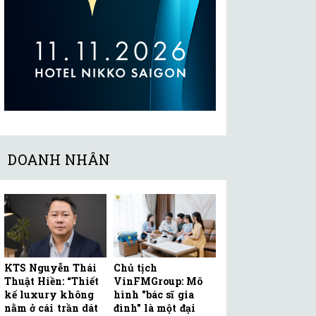
DOANH NHÂN
KTS Nguyễn Thái
Chủ tịch
Thuật Hiền: “Thiết
VinFMGroup: Mô
kế luxury không
hình "bác sĩ gia
nằm ở cái trần dát
đình" là một đại