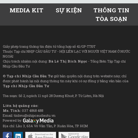
MEDIA KIT
SỰ KIỆN
THÔNG TIN
TÒA SOẠN
Giấy phép trang thông tin điện tử tổng hợp số 41/GP-TTĐT
Thuộc Tạp chí NHỊP CẦU ĐẦU TƯ - HỘI LIÊN LẠC VỚI NGƯỜI VIỆT NAM Ở NƯỚC
NGOÀI
Chịu trách nhiệm nội dung:
Bà Lê Thị Bích Ngọc
- Tổng Biên Tập Tạp chí
Nhịp Cầu Đầu Tư
©
Tạp chí Nhịp Cầu Đầu Tư
giữ bản quyền nội dung trên website này; chỉ
được phát hành lại nội dung thông tin này khi có sự đồng ý bằng văn bản của
Tạp chí Nhịp Cầu Đầu Tư
Tòa soạn: Số 2, ngách 11 ngõ 28 Dương Khuê, P. Từ Liêm, Hà Nội
Liên hệ quảng cáo:
Ms. Tình:
037 4868 488
Email: tinhvu@nhipcaudautu.vn
Powered by:
Địa chỉ: Lầu 3, 63A Võ Văn Tần, P. Xuân Hòa, TP. HCM