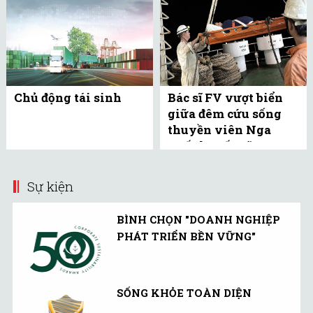
Chủ động tái sinh
Bác sĩ FV vượt biển
giữa đêm cứu sống
thuyền viên Nga
xuất huyết não
Sự kiện
BÌNH CHỌN "DOANH NGHIỆP
PHÁT TRIỂN BỀN VỮNG"
SỐNG KHỎE TOÀN DIỆN