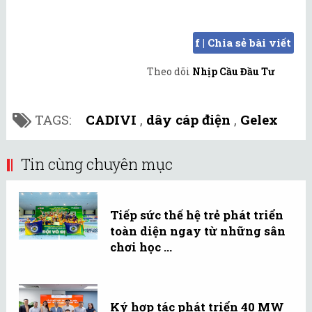
f | Chia sẻ bài viết
Theo dõi
Nhịp Cầu Đầu Tư
TAGS:
CADIVI
,
dây cáp điện
,
Gelex
Tin cùng chuyên mục
Tiếp sức thế hệ trẻ phát triển
toàn diện ngay từ những sân
chơi học ...
Ký hợp tác phát triển 40 MW