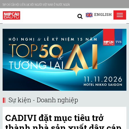
TẠP CHÍ CỦA HỘI LIÊN LẠC VỚI NGƯỜI VIỆT NAM Ở NƯỚC NGOÀI
ENGLISH
Tog
nav
Sự kiện - Doanh nghiệp
CADIVI đặt mục tiêu trở
thành nhà sản xuất dây cáp