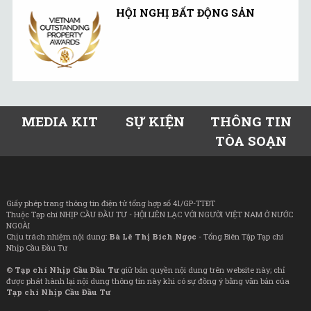
HỘI NGHỊ BẤT ĐỘNG SẢN
MEDIA KIT
SỰ KIỆN
THÔNG TIN
TÒA SOẠN
Giấy phép trang thông tin điện tử tổng hợp số 41/GP-TTĐT
Thuộc Tạp chí NHỊP CẦU ĐẦU TƯ - HỘI LIÊN LẠC VỚI NGƯỜI VIỆT NAM Ở NƯỚC
NGOÀI
Chịu trách nhiệm nội dung:
Bà Lê Thị Bích Ngọc
- Tổng Biên Tập Tạp chí
Nhịp Cầu Đầu Tư
©
Tạp chí Nhịp Cầu Đầu Tư
giữ bản quyền nội dung trên website này; chỉ
được phát hành lại nội dung thông tin này khi có sự đồng ý bằng văn bản của
Tạp chí Nhịp Cầu Đầu Tư