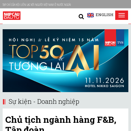
TẠP CHÍ CỦA HỘI LIÊN LẠC VỚI NGƯỜI VIỆT NAM Ở NƯỚC NGOÀI
ENGLISH
Tog
nav
Sự kiện - Doanh nghiệp
Chủ tịch ngành hàng F&B,
Tập đoàn