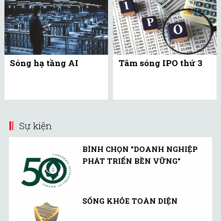
Sóng hạ tầng AI
Tâm sóng IPO thứ 3
Sự kiện
BÌNH CHỌN "DOANH NGHIỆP
PHÁT TRIỂN BỀN VỮNG"
SỐNG KHỎE TOÀN DIỆN