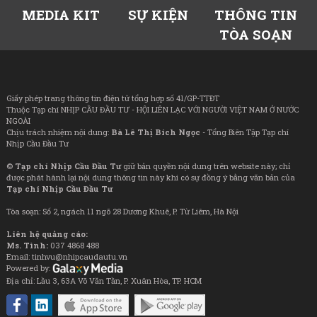
MEDIA KIT
SỰ KIỆN
THÔNG TIN
TÒA SOẠN
Giấy phép trang thông tin điện tử tổng hợp số 41/GP-TTĐT
Thuộc Tạp chí NHỊP CẦU ĐẦU TƯ - HỘI LIÊN LẠC VỚI NGƯỜI VIỆT NAM Ở NƯỚC
NGOÀI
Chịu trách nhiệm nội dung:
Bà Lê Thị Bích Ngọc
- Tổng Biên Tập Tạp chí
Nhịp Cầu Đầu Tư
©
Tạp chí Nhịp Cầu Đầu Tư
giữ bản quyền nội dung trên website này; chỉ
được phát hành lại nội dung thông tin này khi có sự đồng ý bằng văn bản của
Tạp chí Nhịp Cầu Đầu Tư
Tòa soạn: Số 2, ngách 11 ngõ 28 Dương Khuê, P. Từ Liêm, Hà Nội
Liên hệ quảng cáo:
Ms. Tình:
037 4868 488
Email: tinhvu@nhipcaudautu.vn
Powered by:
Địa chỉ: Lầu 3, 63A Võ Văn Tần, P. Xuân Hòa, TP. HCM