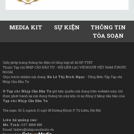
MEDIA KIT
SỰ KIỆN
THÔNG TIN
TÒA SOẠN
Giấy phép trang thông tin điện tử tổng hợp số 41/GP-TTĐT
Thuộc Tạp chí NHỊP CẦU ĐẦU TƯ - HỘI LIÊN LẠC VỚI NGƯỜI VIỆT NAM Ở NƯỚC
NGOÀI
Chịu trách nhiệm nội dung:
Bà Lê Thị Bích Ngọc
- Tổng Biên Tập Tạp chí
Nhịp Cầu Đầu Tư
©
Tạp chí Nhịp Cầu Đầu Tư
giữ bản quyền nội dung trên website này; chỉ
được phát hành lại nội dung thông tin này khi có sự đồng ý bằng văn bản của
Tạp chí Nhịp Cầu Đầu Tư
Tòa soạn: Số 2, ngách 11 ngõ 28 Dương Khuê, P. Từ Liêm, Hà Nội
Liên hệ quảng cáo:
Ms. Tình:
037 4868 488
Email: tinhvu@nhipcaudautu.vn