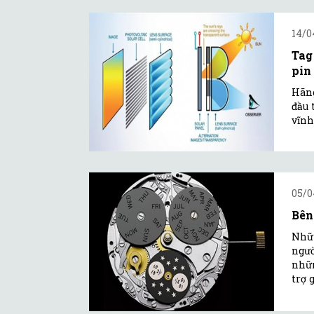
14/0
Tag
pin 
Hãng
đầu 
vĩnh
05/0
Bên
Nhữn
ngườ
nhữn
trợ 