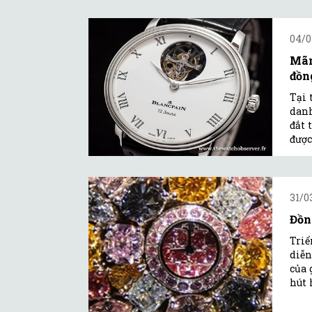
04/0
Mãn
đồn
Tại 
danh
đắt 
được
31/0
Đồn
Triể
diễn
của 
hút 