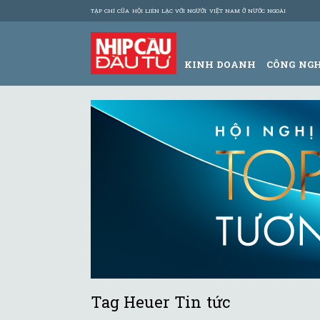
TẠP CHÍ CỦA HỘI LIÊN LẠC VỚI NGƯỜI VIỆT NAM Ở NƯỚC NGOÀI
KINH DOANH
CÔNG NG
Tag Heuer Tin tức