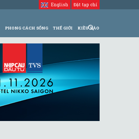
English
Đặt tạp chí
N
PHONG CÁCH SỐNG
THẾ GIỚI
KIỀU BÀO