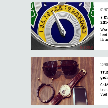
01/0
7 m
201
Worl
lượt
là m
10/0
Trư
giới
Chiế
tron
Việt