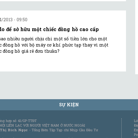
4/2013 - 09:50
do để sở hữu một chiếc đồng hồ cao cấp
sao nhiều người chịu chi một số tiền lớn cho một
c đồng hồ với bộ máy cơ khí phức tạp thay vì một
c đồng hồ giá rẻ đơn thuần?
SỰ KIỆN
tổng hợp số 41/GP-TTĐT
Li
 HỘI LIÊN LẠC VỚI NGƯỜI VIỆT NAM Ở NƯỚC NGOÀI
Đi
 Thị Bích Ngọc
- Tổng Biên Tập Tạp chí Nhịp Cầu Đầu Tư
Em
Po