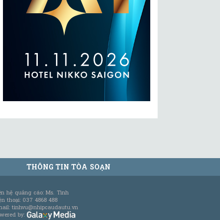
THÔNG TIN TÒA SOẠN
ên hệ quảng cáo: Ms. Tình
ện thoại: 037 4868 488
ail: tinhvu@nhipcaudautu.vn
wered by: